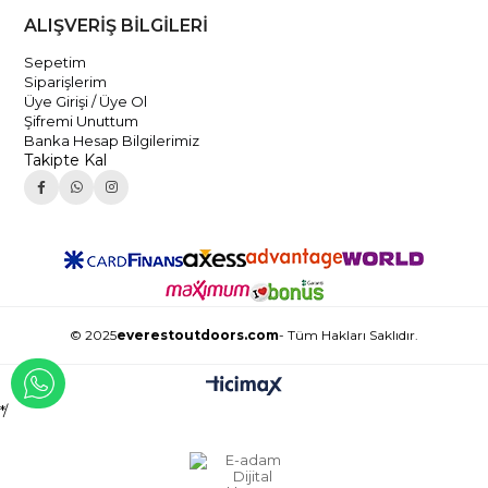
ALIŞVERİŞ BİLGİLERİ
Sepetim
Siparişlerim
Üye Girişi / Üye Ol
Şifremi Unuttum
Banka Hesap Bilgilerimiz
Takipte Kal
© 2025
everestoutdoors.com
- Tüm Hakları Saklıdır.
WHATSAPP İLE İLETİŞİME GEÇ
*/