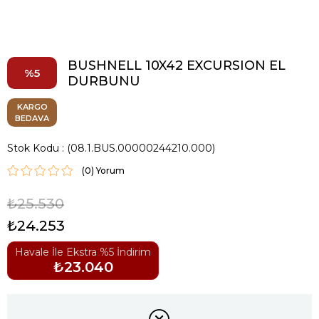
BUSHNELL 10X42 EXCURSION EL
5
DURBUNU
KARGO
BEDAVA
Stok Kodu
(08.1.BUS.00000244210.000)
(0)
₺25.530
₺24.253
Havale İle Ekstra %5 İndirim
₺23.040