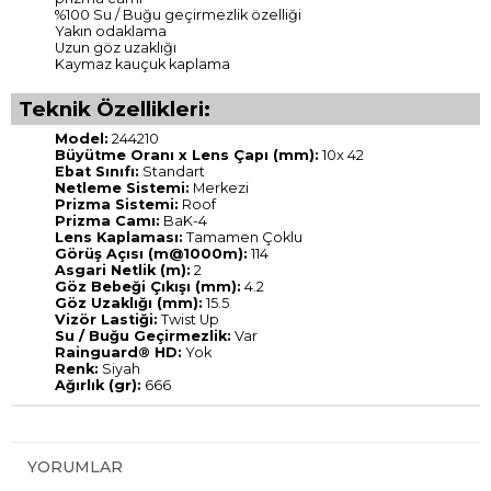
%100 Su / Buğu geçirmezlik özelliği
Yakın odaklama
Uzun göz uzaklığı
Kaymaz kauçuk kaplama
Teknik Özellikleri:
Model:
244210
Büyütme Oranı x Lens Çapı (mm):
10x 42
Ebat Sınıfı:
Standart
Netleme Sistemi:
Merkezi
Prizma Sistemi:
Roof
Prizma Camı:
BaK-4
Lens Kaplaması:
Tamamen Çoklu
Görüş Açısı (m@1000m):
114
Asgari Netlik (m):
2
Göz Bebeği Çıkışı (mm):
4.2
Göz Uzaklığı (mm):
15.5
Vizör Lastiği:
Twist Up
Su / Buğu Geçirmezlik:
Var
Rainguard® HD:
Yok
Renk:
Siyah
Ağırlık (gr):
666
YORUMLAR