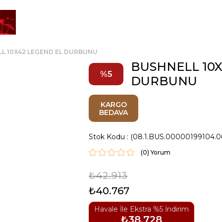
L 10X42 LEGEND EL DURBUNU
BUSHNELL 10X
5
DURBUNU
KARGO
BEDAVA
Stok Kodu
(08.1.BUS.00000199104.0
(0)
₺42.913
₺40.767
Havale İle Ekstra %5 İndirim
₺38.728