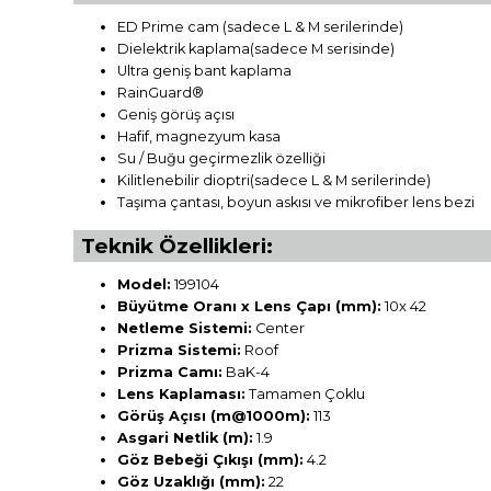
ED Prime cam (sadece L & M serilerinde)
Dielektrik kaplama(sadece M serisinde)
Ultra geniş bant kaplama
RainGuard®
Geniş görüş açısı
Hafif, magnezyum kasa
Su / Buğu geçirmezlik özelliği
Kilitlenebilir dioptri(sadece L & M serilerinde)
Taşıma çantası, boyun askısı ve mikrofiber lens bezi
Teknik Özellikleri:
Model:
199104
Büyütme Oranı x Lens Çapı (mm):
10x 42
Netleme Sistemi:
Center
Prizma Sistemi:
Roof
Prizma Camı:
BaK-4
Lens Kaplaması:
Tamamen Çoklu
Görüş Açısı (m@1000m):
113
Asgari Netlik (m):
1.9
Göz Bebeği Çıkışı (mm):
4.2
Göz Uzaklığı (mm):
22