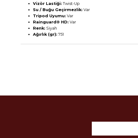
Vizör Lastiği:
Twist-Up
Su / Buğu Geçirmezlik:
Var
Tripod Uyumu:
Var
Rainguard® HD:
Var
Renk:
Siyah
Ağırlık (gr):
751