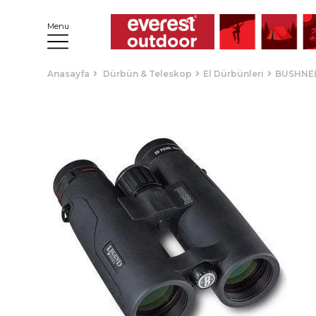
Menu
Anasayfa
Dürbün & Teleskop
El Dürbünleri
BUSHNEL