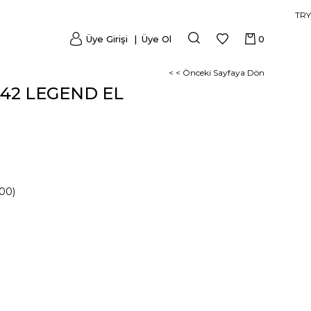
TRY
Üye Girişi
Üye Ol
0
< < Önceki Sayfaya Dön
42 LEGEND EL
00)