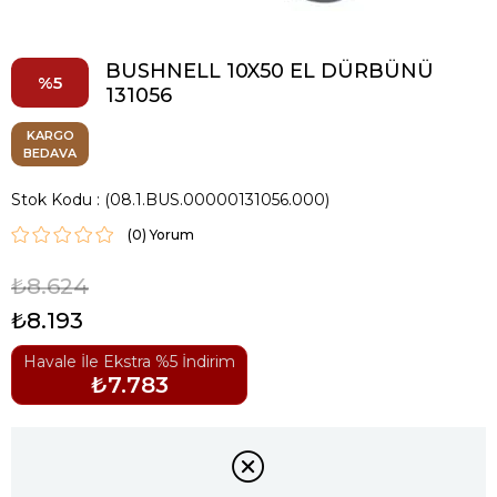
BUSHNELL 10X50 EL DÜRBÜNÜ
5
131056
KARGO
BEDAVA
Stok Kodu
(08.1.BUS.00000131056.000)
(0)
₺8.624
₺8.193
Havale İle Ekstra %5 İndirim
₺7.783