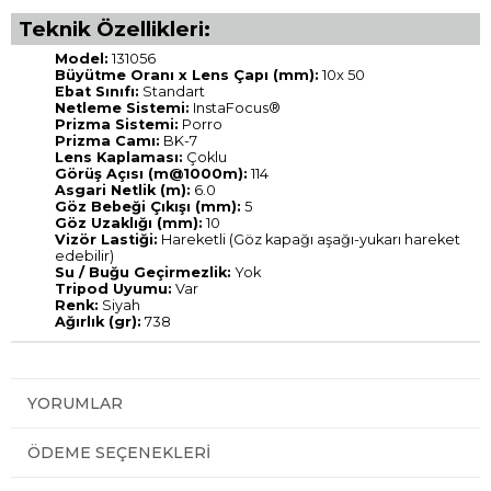
Teknik Özellikleri:
Model:
131056
Büyütme Oranı x Lens Çapı (mm):
10x 50
Ebat Sınıfı:
Standart
Netleme Sistemi:
InstaFocus®
Prizma Sistemi:
Porro
Prizma Camı:
BK-7
Lens Kaplaması:
Çoklu
Görüş Açısı (m@1000m):
114
Asgari Netlik (m):
6.0
Göz Bebeği Çıkışı (mm):
5
Göz Uzaklığı (mm):
10
Vizör Lastiği:
Hareketli (Göz kapağı aşağı-yukarı hareket
edebilir)
Su / Buğu Geçirmezlik:
Yok
Tripod Uyumu:
Var
Renk:
Siyah
Ağırlık (gr):
738
YORUMLAR
ÖDEME SEÇENEKLERI