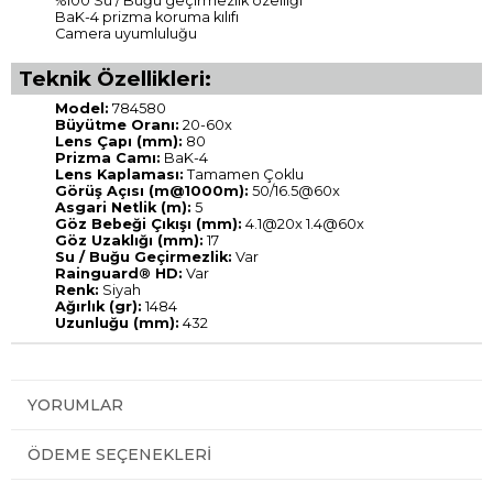
%100 Su / Buğu geçirmezlik özelliği
BaK-4 prizma koruma kılıfı
Camera uyumluluğu
Teknik Özellikleri:
Model:
784580
Büyütme Oranı:
20-60x
Lens Çapı (mm):
80
Prizma Camı:
BaK-4
Lens Kaplaması:
Tamamen Çoklu
Görüş Açısı (m@1000m):
50/16.5@60x
Asgari Netlik (m):
5
Göz Bebeği Çıkışı (mm):
4.1@20x 1.4@60x
Göz Uzaklığı (mm):
17
Su / Buğu Geçirmezlik:
Var
Rainguard® HD:
Var
Renk:
Siyah
Ağırlık (gr):
1484
Uzunluğu (mm):
432
YORUMLAR
ÖDEME SEÇENEKLERI