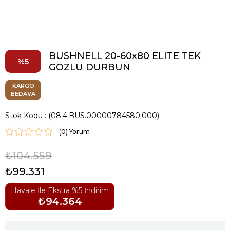
BUSHNELL 20-60x80 ELITE TEK
5
GOZLU DURBUN
KARGO
BEDAVA
Stok Kodu
(08.4.BUS.00000784580.000)
(0)
₺104.559
₺99.331
Havale İle Ekstra %5 İndirim
₺94.364