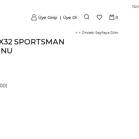
TRY
Üye Girişi
Üye Ol
0
< < Önceki Sayfaya Dön
9X32 SPORTSMAN
UNU
00)