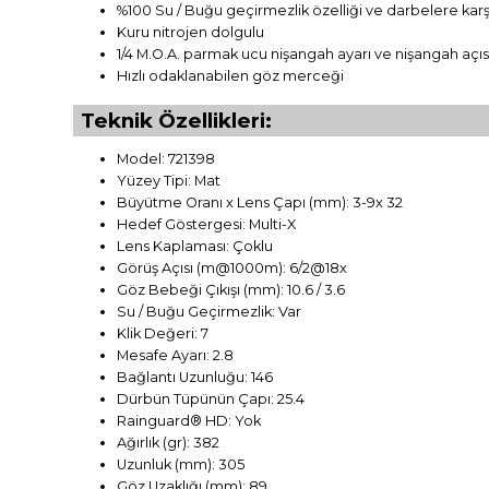
%100 Su / Buğu geçirmezlik özelliği ve darbelere karş
Kuru nitrojen dolgulu
1/4 M.O.A. parmak ucu nişangah ayarı ve nişangah açısı
Hızlı odaklanabilen göz merceği
Teknik Özellikleri:
Model: 721398
Yüzey Tipi: Mat
Büyütme Oranı x Lens Çapı (mm): 3-9x 32
Hedef Göstergesi: Multi-X
Lens Kaplaması: Çoklu
Görüş Açısı (m@1000m): 6/2@18x
Göz Bebeği Çıkışı (mm): 10.6 / 3.6
Su / Buğu Geçirmezlik: Var
Klik Değeri: 7
Mesafe Ayarı: 2.8
Bağlantı Uzunluğu: 146
Dürbün Tüpünün Çapı: 25.4
Rainguard® HD: Yok
Ağırlık (gr): 382
Uzunluk (mm): 305
Göz Uzaklığı (mm): 89