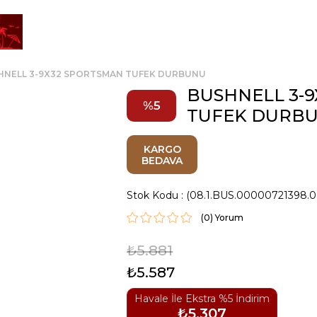
HNELL 3-9X32 SPORTSMAN TUFEK DURBUNU
BUSHNELL 3-
5
TUFEK DURB
KARGO
BEDAVA
Stok Kodu
(08.1.BUS.00000721398.0
(0)
₺5.881
₺5.587
Havale İle Ekstra %5 İndirim
₺5.307