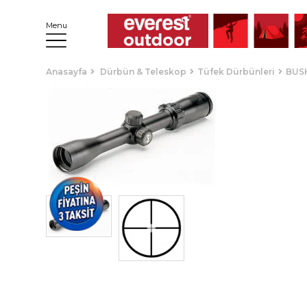
Menu
Anasayfa
Dürbün & Teleskop
Tüfek Dürbünleri
BUS