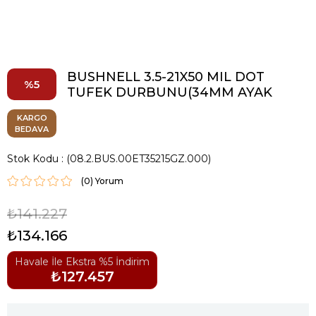
BUSHNELL 3.5-21X50 MIL DOT
5
TUFEK DURBUNU(34MM AYAK
KARGO
BEDAVA
Stok Kodu
(08.2.BUS.00ET35215GZ.000)
(0)
₺141.227
₺134.166
Havale İle Ekstra %5 İndirim
₺127.457