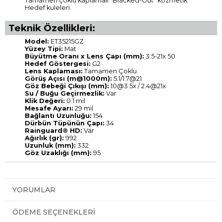
Tamamen çoklu kaplamalı "Blacked-Out” kozmetik
Hedef kuleleri
Teknik Özellikleri:
Model:
ET35215GZ
Yüzey Tipi:
Mat
Büyütme Oranı x Lens Çapı (mm):
3.5-21x 50
Hedef Göstergesi:
G2
Lens Kaplaması:
Tamamen Çoklu
Görüş Açısı (m@1000m):
5.1/1.7@21
Göz Bebeği Çıkışı (mm):
10@3.5x
/ 2.4@21x
Su / Buğu Geçirmezlik:
Var
Klik Değeri:
0.1 mil
Mesafe Ayarı:
29 mil
Bağlantı Uzunluğu:
154
Dürbün Tüpünün Çapı:
34
Rainguard® HD:
Var
Ağırlık (gr):
992
Uzunluk (mm):
332
Göz Uzaklığı (mm):
95
YORUMLAR
ÖDEME SEÇENEKLERI