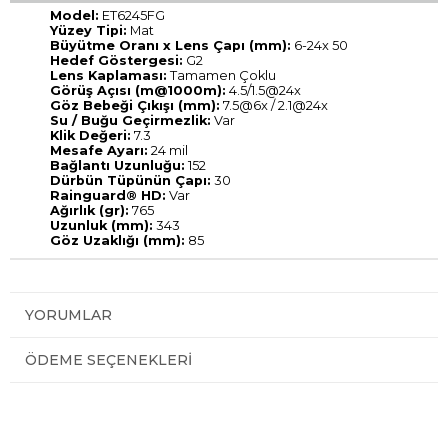
Model:
ET6245FG
Yüzey Tipi:
Mat
Büyütme Oranı x Lens Çapı (mm):
6-24x 50
Hedef Göstergesi:
G2
Lens Kaplaması:
Tamamen Çoklu
Görüş Açısı (m@1000m):
4.5/1.5@24x
Göz Bebeği Çıkışı (mm):
7.5@6x / 2.1@24x
Su / Buğu Geçirmezlik:
Var
Klik Değeri:
7.3
Mesafe Ayarı:
24 mil
Bağlantı Uzunluğu:
152
Dürbün Tüpünün Çapı:
30
Rainguard® HD:
Var
Ağırlık (gr):
765
Uzunluk (mm):
343
Göz Uzaklığı (mm):
85
YORUMLAR
ÖDEME SEÇENEKLERI