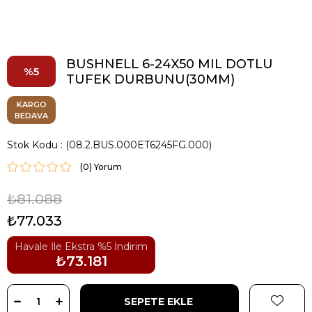
BUSHNELL 6-24X50 MIL DOTLU
5
TUFEK DURBUNU(30MM)
KARGO
BEDAVA
Stok Kodu
(08.2.BUS.000ET6245FG.000)
(0)
₺81.088
₺77.033
Havale İle Ekstra %5 İndirim
₺73.181