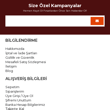
Size Özel Kampanyalar
Hemen Kayıt Ol Fırsatlardan Önce Sen Haberdar Ol!
BİLGİLENDİRME
Hakkımızda
İptal ve İade Şartları
Gizlilik ve Güvenlik
Mesafeli Satış Sözleşmesi
İletişim
Blog
ALIŞVERİŞ BİLGİLERİ
Sepetim
Siparişlerim
Üye Girişi / Üye Ol
Şifremi Unuttum
Banka Hesap Bilgilerimiz
Takipte Kal