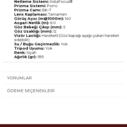
Netleme Sistemi:
InstaFocus®
Prizma Sistemi:
Porro
Prizma Camı:
BK-7
Lens Kaplaması:
Tamamen
Görüş Açısı (m@1000m):
140
Asgari Netlik (m):
6.0
Göz Bebeği Çıkışı (mm):
5
Göz Uzaklığı (mm):
12
Vizör Lastiği:
Hareketli (Göz kapağı aşağı-yukarı hareket
edebilir)
Su / Buğu Geçirmezlik:
Yok
Tripod Uyumu:
Yok
Renk:
Siyah
Ağırlık (gr):
595
YORUMLAR
ÖDEME SEÇENEKLERI