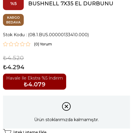
BUSHNELL 7X35 EL DURBUNU
5
KARGO
BEDAVA
Stok Kodu
(08.1.BUS.00000133410.000)
(0)
₺4.520
₺4.294
Havale İle Ekstra %5 İndirim
₺4.079
Ürün stoklarımızda kalmamıştır.
İstek Listeme Ekle