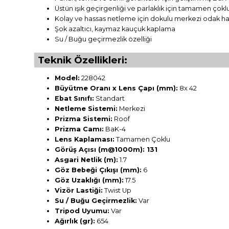
Üstün ışık geçirgenliği ve parlaklık için tamamen çokl
Kolay ve hassas netleme için dokulu merkezi odak ha
Şok azaltıcı, kaymaz kauçuk kaplama
Su / Buğu geçirmezlik özelliği
Teknik Özellikleri:
Model:
228042
Büyütme Oranı x Lens Çapı (mm):
8x 42
Ebat Sınıfı:
Standart
Netleme Sistemi:
Merkezi
Prizma Sistemi:
Roof
Prizma Camı:
BaK-4
Lens Kaplaması:
Tamamen Çoklu
Görüş Açısı (m@1000m): 131
Asgari Netlik (m):
1.7
Göz Bebeği Çıkışı (mm):
6
Göz Uzaklığı (mm):
17.5
Vizör Lastiği:
Twist Up
Su / Buğu Geçirmezlik:
Var
Tripod Uyumu:
Var
Ağırlık (gr):
654