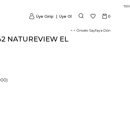
TRY
Üye Girişi
Üye Ol
0
< < Önceki Sayfaya Dön
42 NATUREVIEW EL
000)