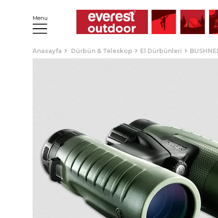
Menu
Anasayfa
Dürbün & Teleskop
El Dürbünleri
BUSHNEL