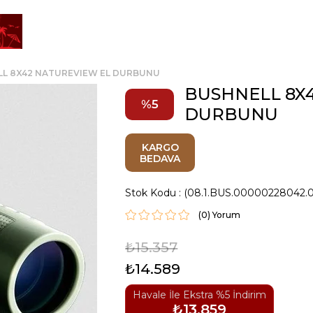
L 8X42 NATUREVIEW EL DURBUNU
BUSHNELL 8X
5
DURBUNU
KARGO
BEDAVA
Stok Kodu
(08.1.BUS.00000228042.
(0)
₺15.357
₺14.589
Havale İle Ekstra %5 İndirim
₺13.859