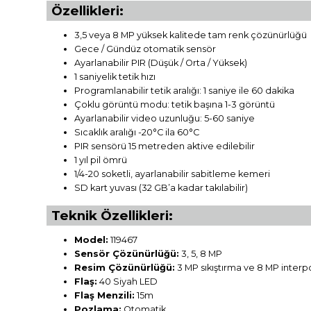
Özellikleri:
3,5 veya 8 MP yüksek kalitede tam renk çözünürlüğü
Gece / Gündüz otomatik sensör
Ayarlanabilir PIR (Düşük / Orta / Yüksek)
1 saniyelik tetik hızı
Programlanabilir tetik aralığı: 1 saniye ile 60 dakika
Çoklu görüntü modu: tetik başına 1-3 görüntü
Ayarlanabilir video uzunluğu: 5-60 saniye
Sıcaklık aralığı -20°C ila 60°C
PIR sensörü 15 metreden aktive edilebilir
1 yıl pil ömrü
1/4-20 soketli, ayarlanabilir sabitleme kemeri
SD kart yuvası (32 GB’a kadar takılabilir)
Teknik Özellikleri:
Model:
119467
Sensör Çözünürlüğü:
3, 5, 8 MP
Resim Çözünürlüğü:
3 MP sıkıştırma ve 8 MP interp
Flaş:
40 Siyah LED
Flaş Menzili:
15m
Pozlama:
Otomatik