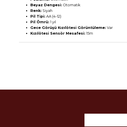
Beyaz Dengesi:
Otomatik
Renk:
Siyah
Pil Tipi:
AA (4-12)
Pil Ömrü:
1 yıl
Gece Görüşü Kızılötesi Görüntüleme:
Var
Kızılötesi Sensör Mesafesi:
15m