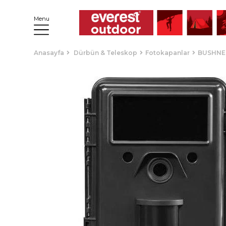
Menu
Anasayfa
Dürbün & Teleskop
Fotokapanlar
BUSHNE