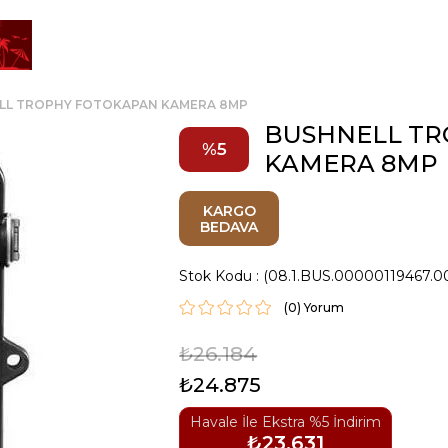
LL TROPHY FOTOKAPAN KAMERA 8MP
BUSHNELL T
5
KAMERA 8MP
KARGO
BEDAVA
Stok Kodu
(08.1.BUS.00000119467.0
(0)
₺26.184
₺24.875
Havale İle Ekstra %5 İndirim
₺23.631