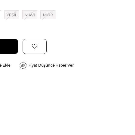
YEŞİL
MAVİ
MOR
e Ekle
Fiyat Düşünce Haber Ver