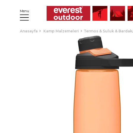
Menu
Anasayfa
Kamp Malzemeleri
Termos & Suluk & Barda