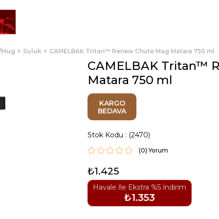
k/Mug
Suluk
CAMELBAK Tritan™ Renew Chute Mag Matara 750 ml
CAMELBAK Tritan™ 
Matara 750 ml
KARGO
BEDAVA
Stok Kodu
(2470)
(0)
₺1.425
Havale İle Ekstra %5 İndirim
₺1.353