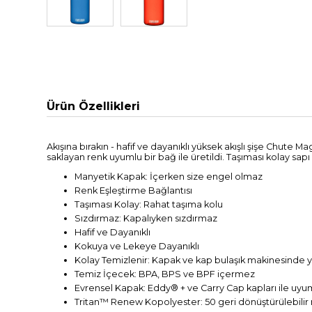
Ürün Özellikleri
Akışına bırakın - hafif ve dayanıklı yüksek akışlı şişe Chut
saklayan renk uyumlu bir bağ ile üretildi. Taşıması kolay sap
Manyetik Kapak: İçerken size engel olmaz
Renk Eşleştirme Bağlantısı
Taşıması Kolay: Rahat taşıma kolu
Sızdırmaz: Kapalıyken sızdırmaz
Hafif ve Dayanıklı
Kokuya ve Lekeye Dayanıklı
Kolay Temizlenir: Kapak ve kap bulaşık makinesinde yı
Temiz İçecek: BPA, BPS ve BPF içermez
Evrensel Kapak: Eddy® + ve Carry Cap kapları ile uyu
Tritan™ Renew Kopolyester: 50 geri dönüştürülebilir