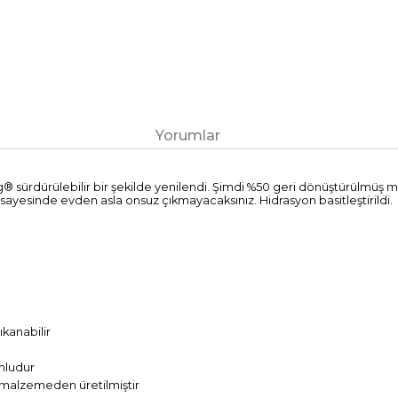
Yorumlar
e Mag® sürdürülebilir bir şekilde yenilendi. Şimdi %50 geri dönüştürülmü
ı sayesinde evden asla onsuz çıkmayacaksınız. Hidrasyon basitleştirildi.
kanabilir
mludur
 malzemeden üretilmiştir