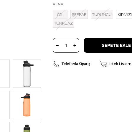
RENK
GRİ
ŞEFFAF
TURUNCU
KIRMIZI
TURKUAZ
Telefonla Sipariş
İstek Listem