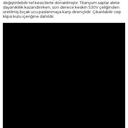
değiştirilebilir tel kesicilerle donatılmıştır. Titanyum saplar alete
dayanıklılık kazandırırken, son derece keskin S30V çeliğinden
üretilmiş bıçak ucu paslanmaya karşı dirençlidir. Çıkarılabilir cep
klipsi kutu içeriğine dahildir.