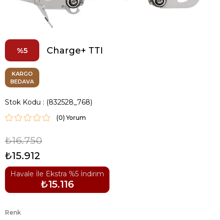
Charge+ TTI
5
KARGO
BEDAVA
Stok Kodu
(832528_768)
(0)
₺16.750
₺15.912
Havale İle Ekstra %5 İndirim
₺15.116
Renk