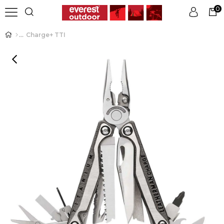
0
Charge+ TTI
Üye Girişi
Üye Ol