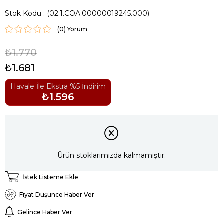
Stok Kodu
(02.1.COA.00000019245.000)
(0)
₺1.770
₺1.681
Havale İle Ekstra %5 İndirim
₺1.596
Ürün stoklarımızda kalmamıştır.
İstek Listeme Ekle
Fiyat Düşünce Haber Ver
Gelince Haber Ver