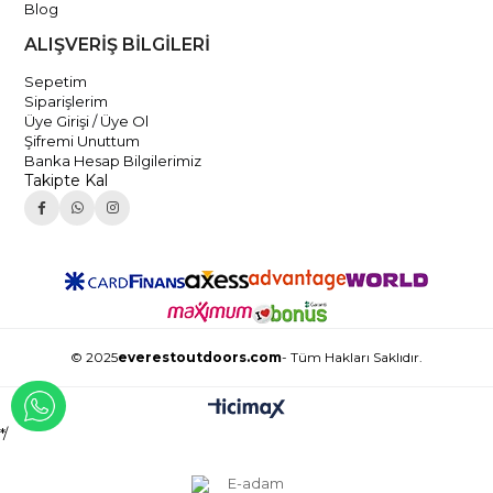
Blog
ALIŞVERİŞ BİLGİLERİ
Sepetim
Siparişlerim
Üye Girişi / Üye Ol
Şifremi Unuttum
Banka Hesap Bilgilerimiz
Takipte Kal
© 2025
everestoutdoors.com
- Tüm Hakları Saklıdır.
WHATSAPP İLE İLETİŞİME GEÇ
*/