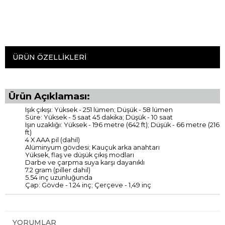
ÜRÜN ÖZELLIKLERI
Ürün Açıklaması:
Işık çıkışı: Yüksek - 251 lümen; Düşük - 58 lümen
Süre: Yüksek - 5 saat 45 dakika; Düşük - 10 saat
Işın uzaklığı: Yüksek - 196 metre (642 ft); Düşük - 66 metre (216
ft)
4 X AAA pil (dahil)
Alüminyum gövdesi; Kauçuk arka anahtarı
Yüksek, flaş ve düşük çıkış modları
Darbe ve çarpma suya karşı dayanıklı
7.2 gram (piller dahil)
5.54 inç uzunluğunda
Çap: Gövde - 1.24 inç; Çerçeve - 1,49 inç
YORUMLAR