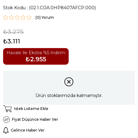
Stok Kodu
(02.1.COA.0HP8407AFCP.000)
(0)
₺3.275
₺3.111
Havale İle Ekstra %5 İndirim
₺2.955
Ürün stoklarımızda kalmamıştır.
İstek Listeme Ekle
Fiyat Düşünce Haber Ver
Gelince Haber Ver