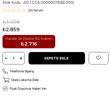
Stok Kodu
(02.1.COA.00000019265.000)
(0)
₺3.009
₺2.859
Havale İle Ekstra %5 İndirim
₺2.716
Telefonla Sipariş
İstek Listeme Ekle
Fiyat Düşünce Haber Ver