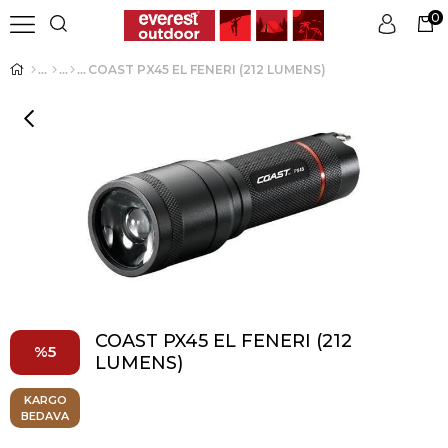
0
COAST PX45 EL FENERI (212 LUMENS)
Üye Girişi
Üye Ol
COAST PX45 EL FENERI (212
5
LUMENS)
KARGO
BEDAVA