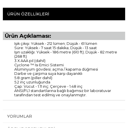
ÜRÜN ÖZELLIKLERI
Ürün Açıklaması:
Işık çıkışı: Yüksek - 212 lümen; Düşük - 61 lümen
Süre: Yüksek - 7 saat 15 dakika; Düşük - 13 saat
Işın uzaklığı: Yüksek - 186 metre (610 ft); Düşük - 82 metre
(268 ft)
3 X AAA pil (dahil)
Cyclone ™ Isı Emici Sistemi
Alüminyum gövdesi; açma / kapama düğmesi
Darbe ve çarpma suya karşı dayanıklı
5.8 gram (piller dahil)
5.2 inç uzunluğunda
Çap: Vücut - 1.11 inç; Çerçeve - 1.48 inç
ANSI/FL1 standartlarına bağlı bağımsız bir laboratuvar
tarafından test edilmiş ve onaylanmıştır.
YORUMLAR