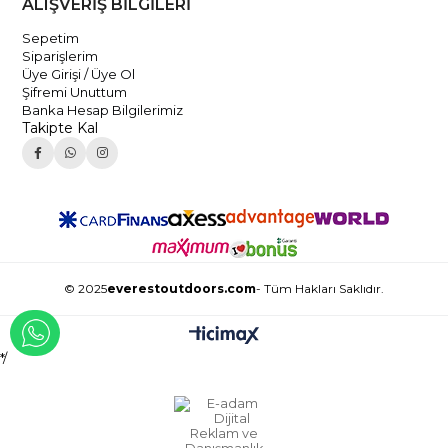
ALIŞVERİŞ BİLGİLERİ
Sepetim
Siparişlerim
Üye Girişi / Üye Ol
Şifremi Unuttum
Banka Hesap Bilgilerimiz
Takipte Kal
© 2025
everestoutdoors.com
- Tüm Hakları Saklıdır.
WHATSAPP İLE İLETİŞİME GEÇ
*/