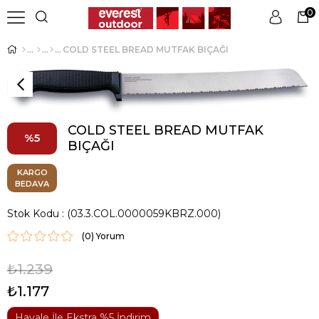
0
COLD STEEL BREAD MUTFAK BIÇAĞI
Üye Girişi
Üye Ol
COLD STEEL BREAD MUTFAK
5
BIÇAĞI
KARGO
BEDAVA
Stok Kodu
(03.3.COL.0000059KBRZ.000)
(0)
₺1.239
₺1.177
Havale İle Ekstra %5 İndirim