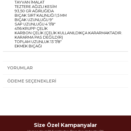
TAYVAN İMALAT
TEZTERE AĞIZLI KESİM
93,50 GR AĞIRLIĞIDA
BIÇAK SIRT KALINLIĞI 1,5 MM
BIÇAK UZUNLUĞU 9"
SAP UZUNLUĞU 4 7/8"
4116 KRUPP ÇELİK
KARBON ÇELİK (ÇELİK KULLANILDIKÇA KARARMAKTADIR.
KARARMA PAS DEĞİLDİR)
TOPLAM UZUNLUK 13 7/8"
EKMEK BIÇAĞI
YORUMLAR
ÖDEME SEÇENEKLERI
Size Özel Kampanyalar