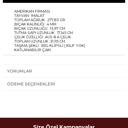
AMERİKAN FİRMASI
TAYVAN İMALAT
TOPLAM AĞIRLIK : 277,83 GR
BIÇAK KALINLIĞI : 4 MM
BIÇAK UZUNLUĞU : 13,97 CM
TUTMA SAPI UZUNLUK : 17,145 CM
ÇELİK ÖZELLİĞİ: AUS 8 A ÇELİK
TOPLAM UZUNLUK :31,115 CM
TAŞIMA ŞEKLİ : BEL KLİPSLİ ( KILIF YOK)
KATLANABİLİR ÇAKI
YORUMLAR
ÖDEME SEÇENEKLERI
Size Özel Kampanyalar