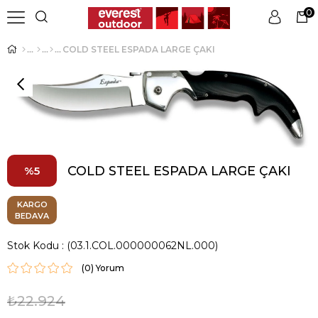
0
COLD STEEL ESPADA LARGE ÇAKI
Üye Girişi
Üye Ol
COLD STEEL ESPADA LARGE ÇAKI
5
KARGO
BEDAVA
Stok Kodu
(03.1.COL.000000062NL.000)
(0)
₺22.924