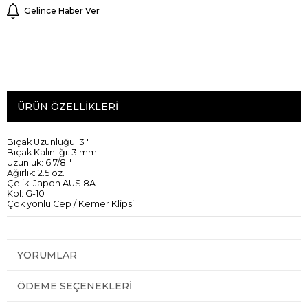
Gelince Haber Ver
ÜRÜN ÖZELLIKLERI
Bıçak
Uzunluğu
:
3
"
Bıçak
Kalınlığı
:
3
mm
Uzunluk
:
6 7
/8 "
Ağırlık
:
2.5
oz
.
Çelik
:
Japon
AUS
8A
Kol
:
G
-
10
Çok yönlü
Cep
/
Kemer Klipsi
YORUMLAR
ÖDEME SEÇENEKLERI