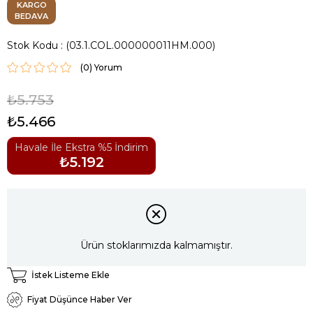
KARGO
BEDAVA
Stok Kodu
(03.1.COL.000000011HM.000)
(0)
₺5.753
₺5.466
Havale İle Ekstra %5 İndirim
₺5.192
Ürün stoklarımızda kalmamıştır.
İstek Listeme Ekle
Fiyat Düşünce Haber Ver