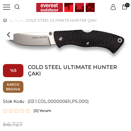
0
COLD STEEL ULTIMATE HUNTER ÇAKI
Üye Girişi
Üye Ol
COLD STEEL ULTIMATE HUNTER
5
ÇAKI
KARGO
BEDAVA
Stok Kodu
(03.1.COL.00000061LPS.000)
(0)
₺6.727