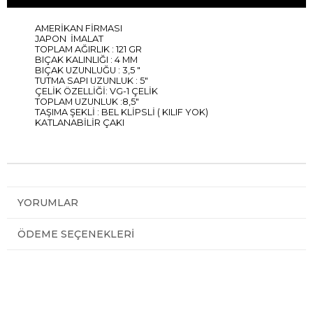
AMERİKAN FİRMASI
JAPON İMALAT
TOPLAM AĞIRLIK : 121 GR
BIÇAK KALINLIĞI : 4 MM
BIÇAK UZUNLUĞU : 3,5 "
TUTMA SAPI UZUNLUK : 5"
ÇELİK ÖZELLİĞİ: VG-1 ÇELİK
TOPLAM UZUNLUK :8,5"
TAŞIMA ŞEKLİ : BEL KLİPSLİ ( KILIF YOK)
KATLANABİLİR ÇAKI
YORUMLAR
ÖDEME SEÇENEKLERI