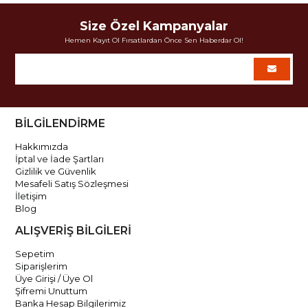
Size Özel Kampanyalar
Hemen Kayıt Ol Fırsatlardan Önce Sen Haberdar Ol!
BİLGİLENDİRME
Hakkımızda
İptal ve İade Şartları
Gizlilik ve Güvenlik
Mesafeli Satış Sözleşmesi
İletişim
Blog
ALIŞVERİŞ BİLGİLERİ
Sepetim
Siparişlerim
Üye Girişi / Üye Ol
Şifremi Unuttum
Banka Hesap Bilgilerimiz