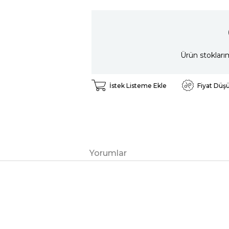
Ürün stokları
İstek Listeme Ekle
Fiyat Düş
Yorumlar