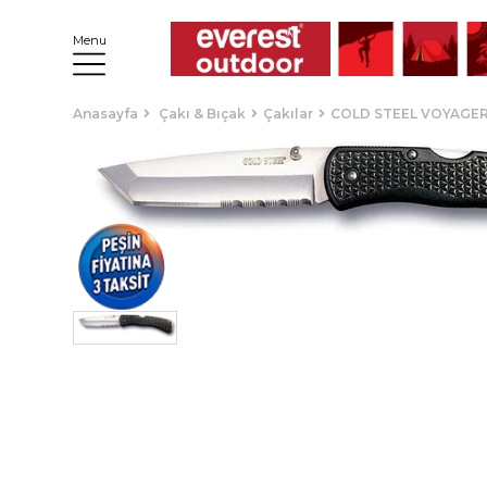
Menu
Anasayfa
Çakı & Bıçak
Çakılar
COLD STEEL VOYAGER 