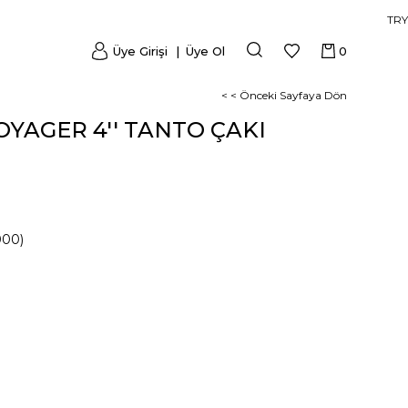
TRY
Üye Girişi
Üye Ol
0
< < Önceki Sayfaya Dön
OYAGER 4'' TANTO ÇAKI
000)