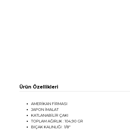
Ürün Özellikleri
AMERİKAN FİRMASI
JAPON İMALAT
KATLANABİLİR ÇAKI
TOPLAM AĞIRLIK : 104,90 GR
BIÇAK KALINLIĞI : 1/8"