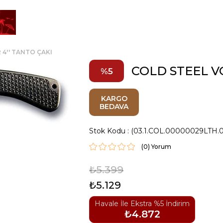
4'' TANTO ÇAKI
COLD STEEL V
5
KARGO
BEDAVA
Stok Kodu
(03.1.COL.00000029LTH.
(0)
₺5.399
₺5.129
Havale İle Ekstra %5 İndirim
₺4.872