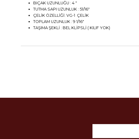
BIÇAK UZUNLUĞU : 4 "
TUTMA SAPI UZUNLUK : 51/16"
ÇELİK ÖZELLİĞİ: VG-1 ÇELİK
TOPLAM UZUNLUK : 9 1/16"
TAŞIMA ŞEKLİ : BEL KLİPSLİ ( KILIF YOK)