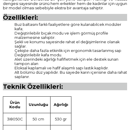
dengesi sayesinde ürünü hem erkekler hem de kadınlar için uygun
bir model olması sebebiyle ekstra bir avantaja sahiptir.
Özellikleri:
Buz baltasını farklı faaliyetlere göre kulanabilcek modüler
kafa;
Değiştirilebilir bıçak modu ve işlem görmüş profile
malzemesine sahiptir.
Şekli ve konumu sayesinde rahat el değişimlerine olanak
sağlar.
Çekişte daha fazla etkinlik için ergonomik tasarlanmış sap
Değiştirilebilir kafa modu.
Alet üzerindeki ağırlığı hafifletmek için ele destek sunan
tampon alan
Eloksal kaplamalı ve hafif alaşımlı sapı lastik kaplıdır.
Alt bölümü düz yapılıdır. Bu sayede karın içerisine daha rahat
saplanır.
Teknik Özellikleri:
Ürün
Uzunluğu
Ağırlığı
Kodu
3I8050C
50 cm
530 gr