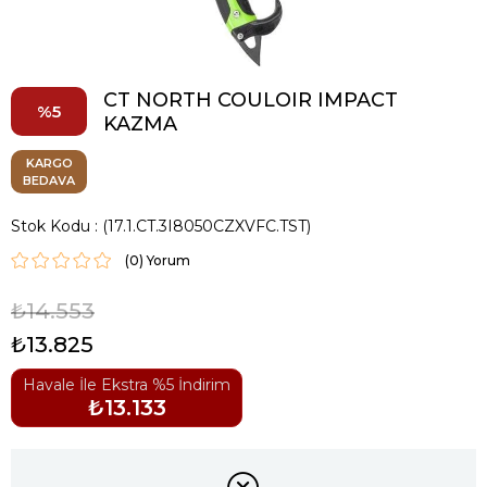
CT NORTH COULOIR IMPACT
5
KAZMA
KARGO
BEDAVA
Stok Kodu
(17.1.CT.3I8050CZXVFC.TST)
(0)
₺14.553
₺13.825
Havale İle Ekstra %5 İndirim
₺13.133