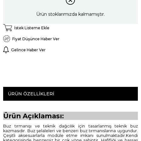
Ürün stoklarımızda kalmamıştır.
İstek Listeme Ekle
Fiyat Düşünce Haber Ver
Gelince Haber Ver
ÜRÜN ÖZELLIKLERI
Ürün Açıklaması:
Buz tırmanışı ve teknik dağcılık için tasarlanmış teknik buz
kazmasıdır. Buz şelaleleri ve benzeri buz tırmanıslarına uygundur.
Çeşitli aksesuarlarla modüle etme imkanı sunulmaktadır.Kendi
kategorisinde benzersiz bir çok yöne sahiptir. Hafifliği ve hassas