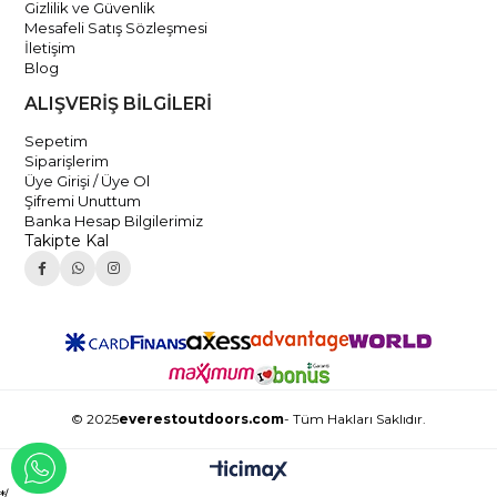
Gizlilik ve Güvenlik
Mesafeli Satış Sözleşmesi
İletişim
Blog
ALIŞVERİŞ BİLGİLERİ
Sepetim
Siparişlerim
Üye Girişi / Üye Ol
Şifremi Unuttum
Banka Hesap Bilgilerimiz
Takipte Kal
© 2025
everestoutdoors.com
- Tüm Hakları Saklıdır.
WHATSAPP İLE İLETİŞİME GEÇ
*/