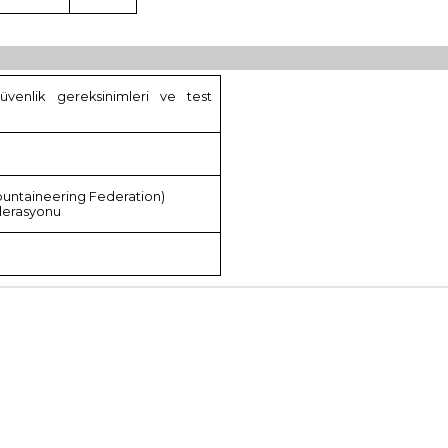
Güvenlik gereksinimleri ve test
ountaineering Federation)
ederasyonu