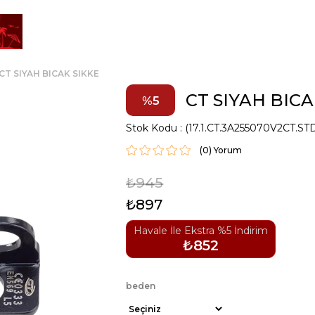
CT SIYAH BICAK SIKKE
CT SIYAH BICA
5
Stok Kodu
(17.1.CT.3A255070V2CT.ST
(0)
₺945
₺897
Havale İle Ekstra %5 İndirim
₺852
beden