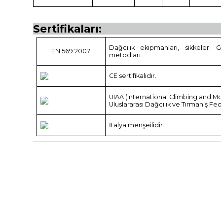
Sertifikaları:
Dağcılık ekipmanları, sikkeler. 
EN 569:2007
metodları.
CE sertifikalıdır.
UIAA (International Climbing and M
Uluslararası Dağcılık ve Tırmanış F
İtalya menşeilidir.