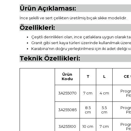
Ürün Açıklaması:
İnce şekilli ve sert çelikten üretilmiş bıçak sikke modelidir.
Özellikleri:
Çeşitli derinlikleri olan, ince çatlaklara uygun olarak ta
Granit gibi sert kaya türleri üzerinde kullanılmak üzere 
Karabina'nın doğru yerleştirilmesi için iki adet deliği v
Teknik Özellikleri:
Ürün
T
L
CE 
Kodu
Progr
3A255070
7 cm
4 cm
Pi
8.5
5.5
Progr
3A255085
cm
cm
Pi
Progr
3A255100
10 cm
7 cm
Pi