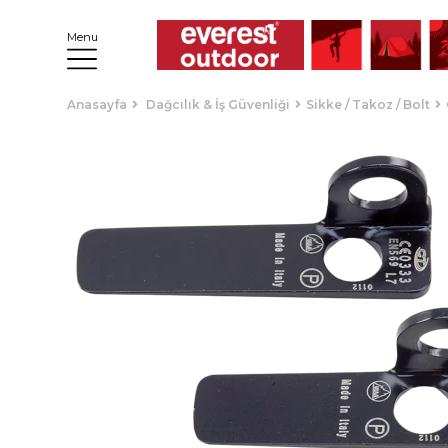
Menu
Anasayfa
Dağcılık & İş Güvenliği
Sikke / Takoz / Bolt