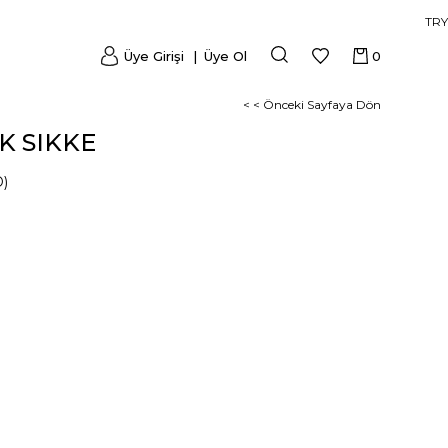
TRY
Üye Girişi
Üye Ol
0
< < Önceki Sayfaya Dön
K SIKKE
D)