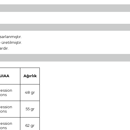
sarlanmıştır.
üretilmiştir.
ardır.
UIAA
Ağırlık
ession
48 gr
tons
ession
55 gr
tons
ession
62 gr
tons