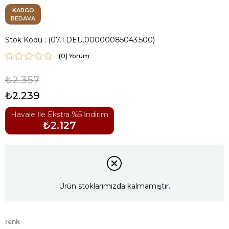
KARGO
BEDAVA
Stok Kodu
(07.1.DEU.00000085043.500)
(0)
₺2.357
₺2.239
Havale İle Ekstra %5 İndirim
₺2.127
Ürün stoklarımızda kalmamıştır.
renk