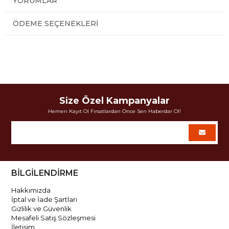
YORUMLAR
ÖDEME SEÇENEKLERI
Size Özel Kampanyalar
Hemen Kayıt Ol Fırsatlardan Önce Sen Haberdar Ol!
BİLGİLENDİRME
Hakkımızda
İptal ve İade Şartları
Gizlilik ve Güvenlik
Mesafeli Satış Sözleşmesi
İletişim