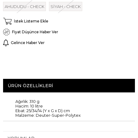
AHUDUDU - CHECK
SİYAH - CHECK
İstek Listeme Ekle
Fiyat Düşünce Haber Ver
Gelince Haber Ver
ÜRÜN ÖZELLIKLERI
Ağırlık
:
310 g
Hacim: 10
litre
Ebat: 25
/34/
14 (
Y x
G x D
)
cm
Malzeme:
Deuter
-
Super-
Polytex