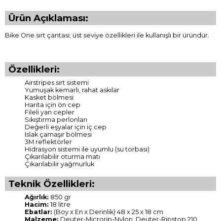
Ürün Açıklaması:
Bike One sırt çantası; üst seviye özellikleri ile kullanışlı bir üründür.
Özellikleri:
Airstripes sırt sistemi
Yumuşak kemarlı, rahat askılar
Kasket bölmesi
Harita için ön cep
Fileli yan cepler
Sıkıştırma perlonları
Değerli eşyalar için iç cep
Islak çamaşır bölmesi
3M reflektörler
Hidrasyon sistemi ile uyumlu (su torbası)
Çıkarılabilir oturma matı
Çıkarılabilir yağmurluk
Teknik Özellikleri:
Ağırlık:
850 gr
Hacim:
18 litre
Ebatlar:
(Boy x En x Derinlik) 48 x 25 x 18 cm
Malzeme:
Deuter-Microrip-Nylon, Deuter-Ripstop 210,