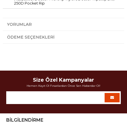
250D Pocket Rip
YORUMLAR
ÖDEME SEÇENEKLERI
Size Özel Kampanyalar
Hemen Kayıt Ol Fırsatlardan Önce Sen Haberdar Ol!
BİLGİLENDİRME