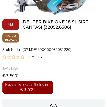
DEUTER BIKE ONE 18 SL SIRT
5
CANTASI (32052.6306)
KARGO
BEDAVA
Stok Kodu
(07.1.DEU.00000032052.220)
(0)
₺4.123
₺3.917
Havale İle Ekstra %5 İndirim
₺3.721