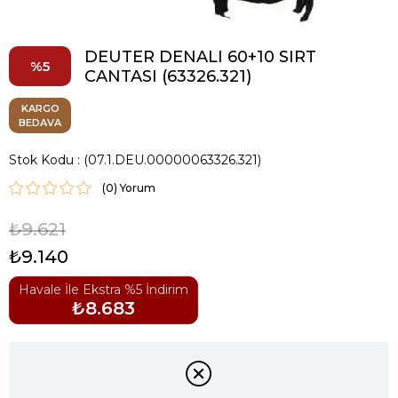
DEUTER DENALI 60+10 SIRT
5
CANTASI (63326.321)
KARGO
BEDAVA
Stok Kodu
(07.1.DEU.00000063326.321)
(0)
₺9.621
₺9.140
Havale İle Ekstra %5 İndirim
₺8.683