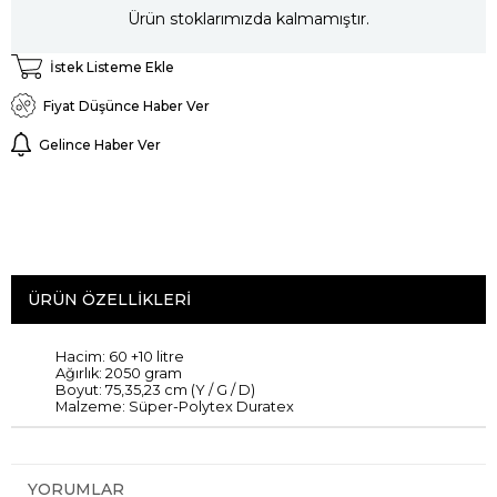
Ürün stoklarımızda kalmamıştır.
İstek Listeme Ekle
Fiyat Düşünce Haber Ver
Gelince Haber Ver
ÜRÜN ÖZELLIKLERI
Hacim
:
60
+10
litre
Ağırlık
: 2050
gram
Boyut
:
75,35,23
cm
(
Y / G
/
D
)
Malzeme:
Süper
-
Polytex
Duratex
YORUMLAR