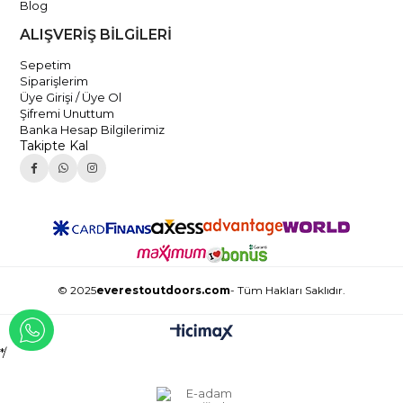
Blog
ALIŞVERİŞ BİLGİLERİ
Sepetim
Siparişlerim
Üye Girişi / Üye Ol
Şifremi Unuttum
Banka Hesap Bilgilerimiz
Takipte Kal
© 2025
everestoutdoors.com
- Tüm Hakları Saklıdır.
WHATSAPP İLE İLETİŞİME GEÇ
*/