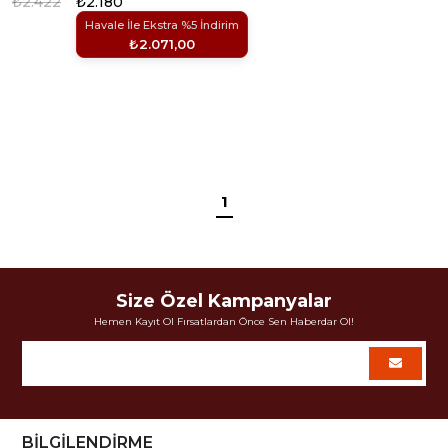
₺2.422
₺2.180
Havale İle Ekstra %5 İndirim
₺2.071,00
1
Size Özel Kampanyalar
Hemen Kayıt Ol Fırsatlardan Önce Sen Haberdar Ol!
BİLGİLENDİRME