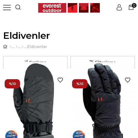
0
Üye Girişi
Üye Ol
Eldivenler
Eldivenler
Sıralama
Filtreleme
%10
%10