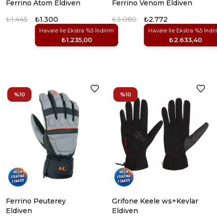
Ferrino Atom Eldiven
Ferrino Venom Eldiven
₺1.445
₺1.300
₺3.080
₺2.772
Havale İle Ekstra %5 İndirim
Havale İle Ekstra %5 İndi
₺1.235,00
₺2.633,40
%10
%10
Ferrino Peuterey
Grifone Keele ws+Kevlar
Eldiven
Eldiven