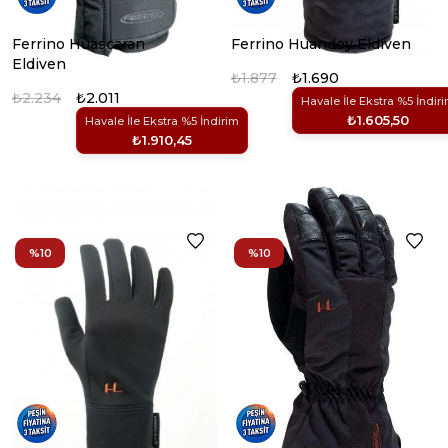
Ferrino Huascaran
Ferrino Huandoy Eldiven
Eldiven
₺1.877
₺1.690
₺2.234
₺2.011
Havale İle Ekstra %5 İndir
₺1.605,50
Havale İle Ekstra %5 İndirim
₺1.910,45
%10
%10