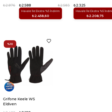
₺2.876
₺2.588
₺2.583
₺2.325
Havale İle Ekstra %5 İndirim
Havale İle Ekstra %5 İndir
₺2.458,60
₺2.208,75
%10
Grifone Keele WS
Eldiven