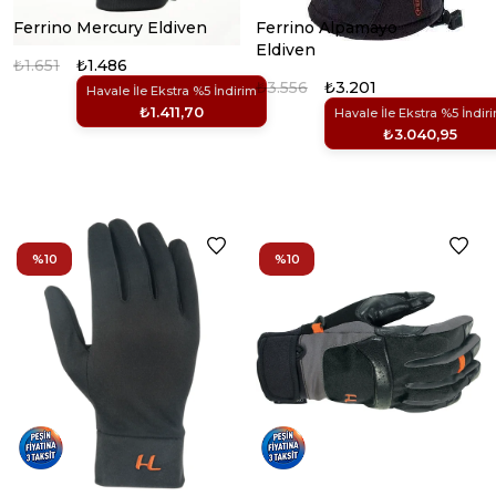
Ferrino Mercury Eldiven
Ferrino Alpamayo
Eldiven
₺1.651
₺1.486
₺3.556
₺3.201
Havale İle Ekstra %5 İndirim
₺1.411,70
Havale İle Ekstra %5 İndir
₺3.040,95
%10
%10