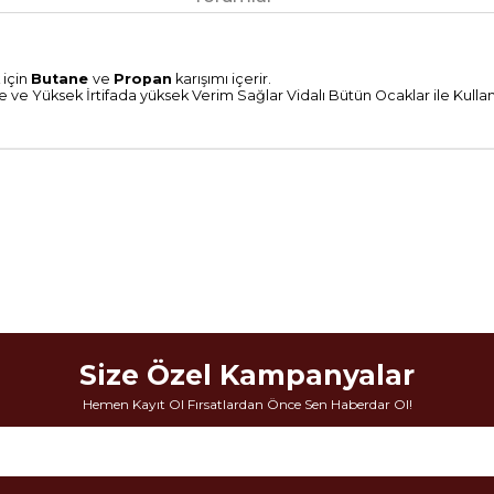
 için
Butane
ve
Propan
karışımı içerir.
e ve Yüksek İrtifada yüksek Verim Sağlar Vidalı Bütün Ocaklar ile Kullanıl
Size Özel Kampanyalar
Hemen Kayıt Ol Fırsatlardan Önce Sen Haberdar Ol!