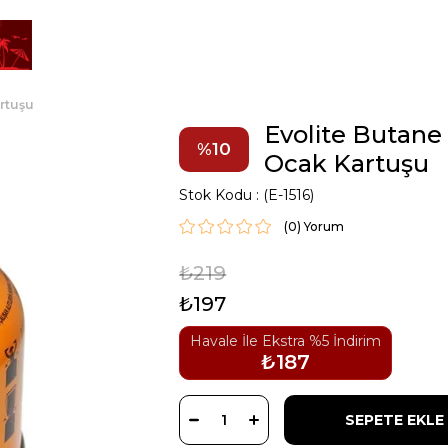
artuşu
Evolite Butane 
10
Ocak Kartuşu
Stok Kodu
(E-1516)
(0)
₺219
₺197
Havale İle Ekstra %5 İndirim
₺187