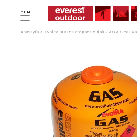
Menu
Anasayfa
Evolite Butane Propane Vidalı 230 Gr. Ocak K