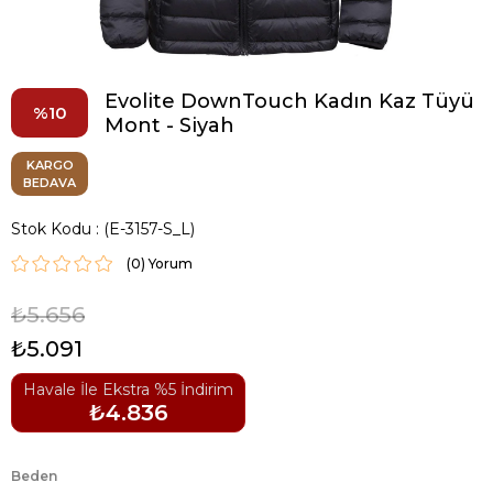
Evolite DownTouch Kadın Kaz Tüyü
10
Mont - Siyah
KARGO
BEDAVA
Stok Kodu
(E-3157-S_L)
(0)
₺5.656
₺5.091
Havale İle Ekstra %5 İndirim
₺4.836
Beden