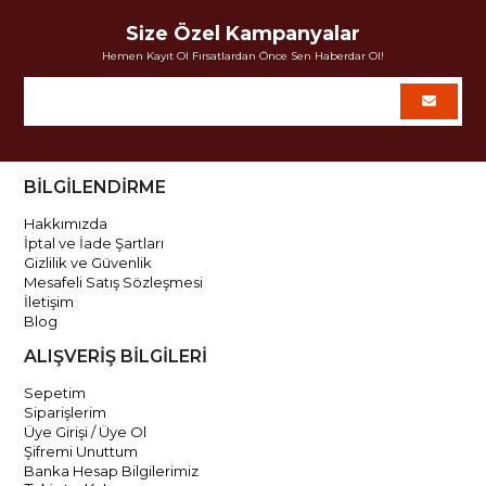
Size Özel Kampanyalar
Hemen Kayıt Ol Fırsatlardan Önce Sen Haberdar Ol!
BİLGİLENDİRME
Hakkımızda
İptal ve İade Şartları
Gizlilik ve Güvenlik
Mesafeli Satış Sözleşmesi
İletişim
Blog
ALIŞVERİŞ BİLGİLERİ
Sepetim
Siparişlerim
Üye Girişi / Üye Ol
Şifremi Unuttum
Banka Hesap Bilgilerimiz