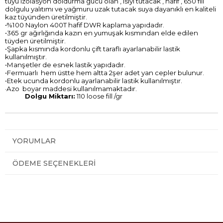
tüyü izolasyon doldurma gücü olan , ısıyı tutacak , hafif , 650 fill
dolgulu yalıtımı ve yağmuru uzak tutacak suya dayanıklı en kaliteli
kaz tüyünden üretilmiştir.
•%100 Naylon 400T hafif DWR kaplama yapıdadır.
•365 gr ağırlığında kazın en yumuşak kısmından elde edilen
tüyden üretilmiştir.
•Şapka kısmında kordonlu çift taraflı ayarlanabilir lastik
kullanılmıştır.
•Manşetler de esnek lastik yapıdadır.
•Fermuarlı hem üstte hem altta 2şer adet yan cepler bulunur.
•Etek ucunda kordonlu ayarlanabilir lastik kullanılmıştır.
·
Azo boyar maddesi kullanılmamaktadır.
Dolgu Miktarı:
110 loose fill /gr
YORUMLAR
ÖDEME SEÇENEKLERI