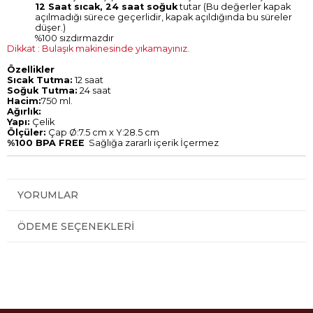
12 Saat sıcak, 24 saat soğuk
tutar (Bu değerler kapak
açılmadığı sürece geçerlidir, kapak açıldığında bu süreler
düşer.)
%100 sızdırmazdır
Dikkat : Bulaşık makinesinde yıkamayınız.
Özellikler
Sıcak Tutma:
12 saat
Soğuk Tutma:
24 saat
Hacim:
750 ml.
Ağırlık:
Yapı:
Çelik
Ölçüler:
Çap Ø:7.5 cm x Y:28.5 cm
%100 BPA FREE
Sağlığa zararlı içerik İçermez
YORUMLAR
ÖDEME SEÇENEKLERI