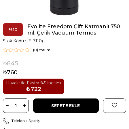
Evolite Freedom Çift Katmanlı 750
10
ml. Çelik Vacuum Termos
Stok Kodu
(E-7110)
(0)
₺845
₺760
Havale İle Ekstra %5 İndirim
₺722
Telefonla Sipariş