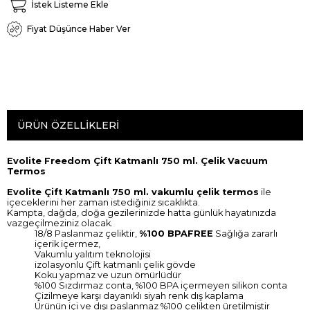
İstek Listeme Ekle
Fiyat Düşünce Haber Ver
ÜRÜN ÖZELLIKLERI
Evolite Freedom Çift Katmanlı 750 ml. Çelik Vacuum
Termos
Evolite Çift Katmanlı 750 ml. vakumlu çelik termos
ile
içeceklerini her zaman istediğiniz sıcaklıkta.
Kampta, dağda, doğa gezilerinizde hatta günlük hayatınızda
vazgeçilmeziniz olacak.
18/8 Paslanmaz çeliktir,
%100 BPAFREE
Sağlığa zararlı
içerik içermez,
Vakumlu yalıtım teknolojisi
izolasyonlu Çift katmanlı çelik gövde
Koku yapmaz ve uzun ömürlüdür
%100 Sızdırmaz conta, %100 BPA içermeyen silikon conta
Çizilmeye karşı dayanıklı siyah renk dış kaplama
Ürünün içi ve dışı paslanmaz %100 çelikten üretilmiştir