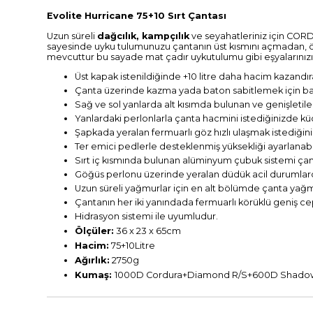
Evolite Hurricane 75+10 Sırt Çantası
Uzun süreli
dağcılık, kampçılık
ve seyahatleriniz için COR
sayesinde uyku tulumunuzu çantanın üst kısmını açmadan, ön t
mevcuttur bu sayade mat çadır uykutulumu gibi eşyalarınızı 
Üst kapak istenildiğinde +10 litre daha hacim kazandır
Çanta üzerinde kazma yada baton sabitlemek için bağ
Sağ ve sol yanlarda alt kısımda bulunan ve genişletil
Yanlardaki perlonlarla çanta hacmini istediğinizde küçü
Şapkada yeralan fermuarlı göz hızlı ulaşmak istediğiniz
Ter emici pedlerle desteklenmiş yüksekliği ayarlanabili
Sırt iç kısmında bulunan alüminyum çubuk sistemi çantay
Göğüs perlonu üzerinde yeralan düdük acil durumlarda 
Uzun süreli yağmurlar için en alt bölümde çanta yağ
Çantanın her iki yanındada fermuarlı körüklü geniş ce
Hidrasyon sistemi ile uyumludur.
Ölçüler:
36 x 23 x 65cm
Hacim:
75+10Litre
Ağırlık:
2750g
Kumaş:
1000D Cordura+Diamond R/S+600D Shado