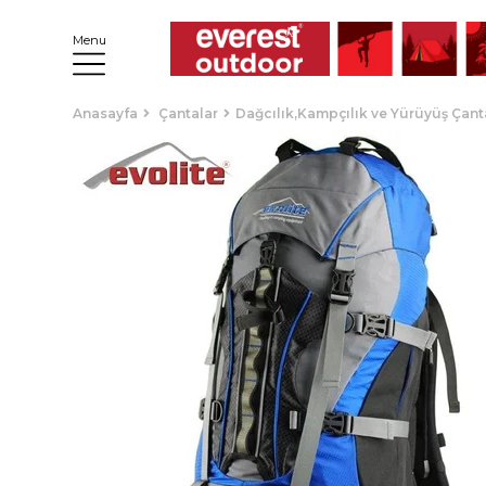
Menu
Anasayfa
Çantalar
Dağcılık,Kampçılık ve Yürüyüş Çant