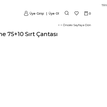
TRY
Üye Girişi
Üye Ol
0
< < Önceki Sayfaya Dön
ne 75+10 Sırt Çantası