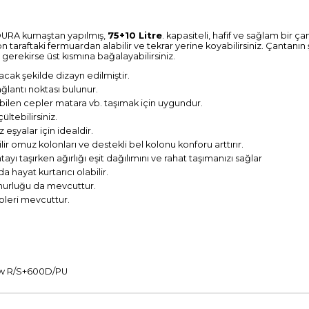
75+10 Litre
DURA kumaştan yapılmış,
. kapasiteli, hafif ve sağlam bir 
araftaki fermuardan alabilir ve tekrar yerine koyabilirsiniz. Çantanın ş
gerekirse üst kısmına bağalayabilirsiniz.
acak şekilde dizayn edilmiştir.
lantı noktası bulunur.
ebilen cepler matara vb. taşımak için uygundur.
ltebilirsiniz.
 eşyalar için idealdir.
r omuz kolonları ve destekli bel kolonu konforu arttırır.
ı taşırken ağırlığı eşit dağılımını ve rahat taşımanızı sağlar
hayat kurtarıcı olabilir.
murluğu da mevcuttur.
pleri mevcuttur.
w R/S+600D/PU