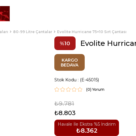
aları
80-99 Litre Çantalar
Evolite Hurricane 75+10 Sırt Çantası
Evolite Hurrica
10
KARGO
BEDAVA
Stok Kodu
(E-45015)
(0)
₺9.781
₺8.803
Havale İle Ekstra %5 İndirim
₺8.362