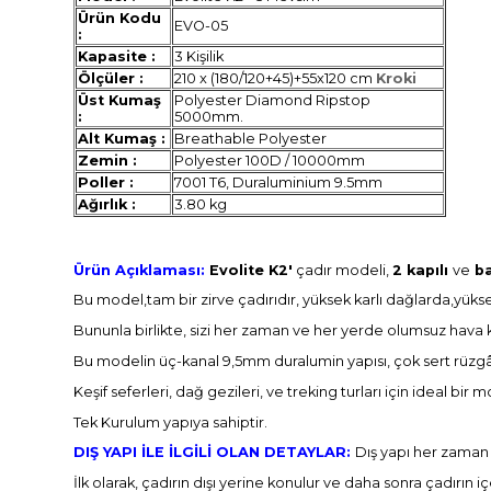
Ürün Kodu
EVO-05
:
Kapasite :
3 Kişilik
Ölçüler :
210 x (180/120+45)+55x120 cm
Kroki
Üst Kumaş
Polyester Diamond Ripstop
:
5000mm.
Alt Kumaş :
Breathable Polyester
Zemin :
Polyester 100D / 10000mm
Poller :
7001 T6, Duraluminium 9.5mm
Ağırlık :
3.80 kg
Ürün Açıklaması:
Evolite K2'
çadır modeli,
2 kapılı
ve
ba
Bu model,tam bir zirve çadırıdır, yüksek karlı dağlarda,yüksek 
Bununla birlikte, sizi her zaman ve her yerde olumsuz hava k
Bu modelin üç-kanal 9,5mm duralumin yapısı, çok sert rüzgârla
Keşif seferleri, dağ gezileri, ve treking turları için ideal bir 
Tek Kurulum yapıya sahiptir.
DIŞ YAPI İLE İLGİLİ OLAN DETAYLAR:
Dış yapı her zaman
İlk olarak, çadırın dışı yerine konulur ve daha sonra çadırın i