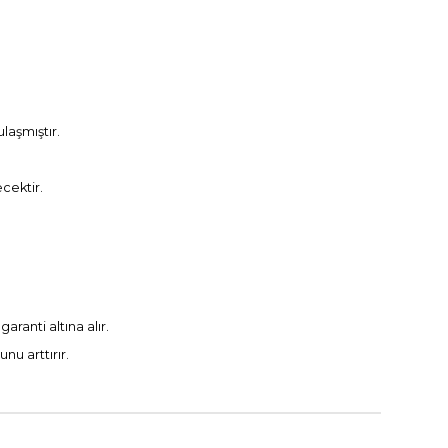
laşmıştır.
cektir.
aranti altına alır.
nu arttırır.