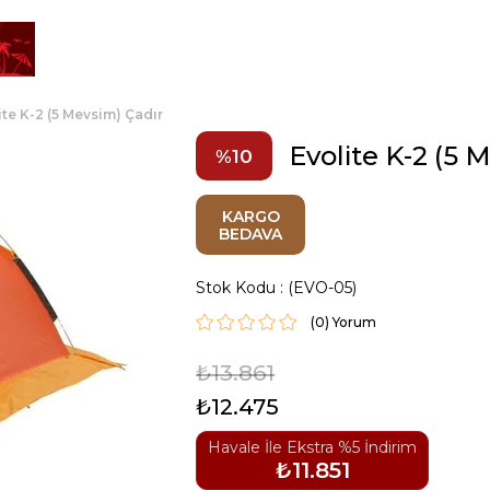
ite K-2 (5 Mevsim) Çadır
Evolite K-2 (5 
10
KARGO
BEDAVA
Stok Kodu
(EVO-05)
(0)
₺13.861
₺12.475
Havale İle Ekstra %5 İndirim
₺11.851