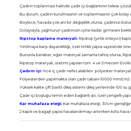
Çadırın toplanması halinde çadır içi bağlantının tekrar çöz
Bu durum, çadırın kurulmasının ve toplanmasının çok kolay v
Böylece, havada çok ani bir değişiklik olursa, çadırınızı bü
Dolayısıyla, yağmurun çadırınızın içine kadar girmesini be
Ripstop kaplama materyali:
Ripstop (yırtık önleyici) kap
Yırtılmaya karşı dayanıklılığı, özel tırtıklı yapısı sayesinde ön
Bununla beraber, eğer materyal zamanla tahriş olursa, Rips
Ripstop materyali, üretimi yapılan tüm 4 ve 5 mevsim Evolit
Çadırın içi:
İnce iç çadır nefes alabilen polyester materya
Polyesterden yapılmakta olan çadır tabanı 10000 mm/cm2 su
Yüksek kalite çift bantlı dikiş sistemi dikiş yerlerinde 100 
Çadır içi boşluğu temin eden bağlantı ipi, özel çengelli yapıs
Kar muhafaza eteği:
Kar muhafaza eteği, 30cm genişliğinde 
2 kapılı ve bagajlı yapısı havalandırmayı artırırken kötü hava ş