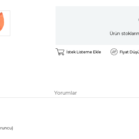
Ürün stokları
İstek Listeme Ekle
Fiyat Düş
Yorumlar
uruncu)