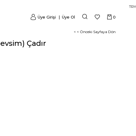
TRY
Üye Girişi
Üye Ol
0
< < Önceki Sayfaya Dön
Mevsim) Çadır