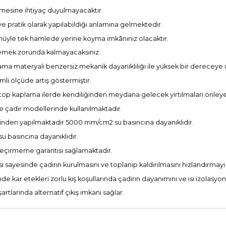
ülmesine ihtiyaç duyulmayacaktır.
e pratik olarak yapılabildiği anlamına gelmektedir.
tünüyle tek hamlede yerine koyma imkânınız olacaktır.
klemek zorunda kalmayacaksınız.
lama materyali benzersiz mekanik dayanıklılığı ile yüksek bir dereceye u
emli ölçüde artış göstermiştir.
top kaplama ilerde kendiliğinden meydana gelecek yırtılmaları önleye
e çadır modellerinde kullanılmaktadır.
linden yapılmaktadır 5000 mm/cm2 su basıncına dayanıklıdır.
 basıncına dayanıklıdır.
su geçirmeme garantisi sağlamaktadır.
ı sayesinde çadırın kurulmasını ve toplanıp kaldırılmasını hızlandırmayı g
kar etekleri zorlu kış koşullarında çadırın dayanımını ve ısı izolasyonu
artlarında alternatif çıkış imkanı sağlar.