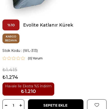
Evolite Katlanır Kürek
10
KARGO
BEDAVA
Stok Kodu
(WL-313)
(0)
₺1.415
₺1.274
Havale İle Ekstra %5 İndirim
₺1.210