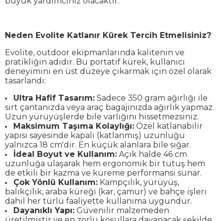
büyük yardımcınız olacaktır.
Neden Evolite Katlanır Kürek Tercih Etmelisiniz?
Evolite, outdoor ekipmanlarında kalitenin ve
pratikliğin adıdır. Bu portatif kürek, kullanıcı
deneyimini en üst düzeye çıkarmak için özel olarak
tasarlandı:
Ultra Hafif Tasarım:
Sadece 350 gram ağırlığı ile
sırt çantanızda veya araç bagajınızda ağırlık yapmaz.
Uzun yürüyüşlerde bile varlığını hissetmezsiniz.
Maksimum Taşıma Kolaylığı:
Özel katlanabilir
yapısı sayesinde kapalı (katlanmış) uzunluğu
yalnızca 18 cm'dir. En küçük alanlara bile sığar.
İdeal Boyut ve Kullanım:
Açık halde 46 cm
uzunluğa ulaşarak hem ergonomik bir tutuş hem
de etkili bir kazma ve küreme performansı sunar.
Çok Yönlü Kullanım:
Kampçılık, yürüyüş,
balıkçılık, araba küreği (kar, çamur) ve bahçe işleri
dahil her türlü faaliyette kullanıma uygundur.
Dayanıklı Yapı:
Güvenilir malzemeden
üretilmiştir ve en zorlu koşullara dayanacak şekilde