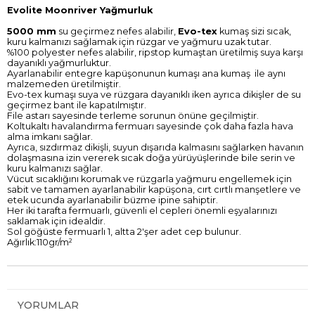
Evolite Moonriver Yağmurluk
5000 mm
su geçirmez nefes alabilir,
Evo-tex
kumaş sizi sıcak,
kuru kalmanızı sağlamak için rüzgar ve yağmuru uzak tutar.
%100 polyester nefes alabilir, ripstop kumaştan üretilmiş suya karşı
dayanıklı yağmurluktur.
Ayarlanabilir entegre kapüşonunun kumaşı ana kumaş ile aynı
malzemeden üretilmiştir.
Evo-tex kumaşı suya ve rüzgara dayanıklı iken ayrıca dikişler de su
geçirmez bant ile kapatılmıştır.
File astarı sayesinde terleme sorunun önüne geçilmiştir.
Koltukaltı havalandırma fermuarı sayesinde çok daha fazla hava
alma imkanı sağlar.
Ayrıca, sızdırmaz dikişli, suyun dışarıda kalmasını sağlarken havanın
dolaşmasına izin vererek sıcak doğa yürüyüşlerinde bile serin ve
kuru kalmanızı sağlar.
Vücut sıcaklığını korumak ve rüzgarla yağmuru engellemek için
sabit ve tamamen ayarlanabilir kapüşona, cırt cırtlı manşetlere ve
etek ucunda ayarlanabilir büzme ipine sahiptir.
Her iki tarafta fermuarlı, güvenli el cepleri önemli eşyalarınızı
saklamak için idealdir.
Sol göğüste fermuarlı 1, altta 2'şer adet cep bulunur.
Ağırlık:110gr/m²
YORUMLAR