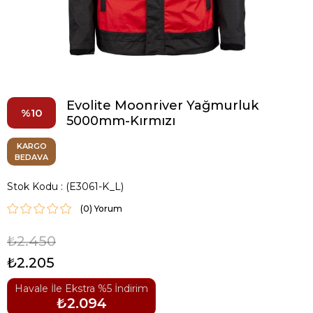
Evolite Moonriver Yağmurluk
10
5000mm-Kırmızı
KARGO
BEDAVA
Stok Kodu
(E3061-K_L)
(0)
₺2.450
₺2.205
Havale İle Ekstra %5 İndirim
₺2.094