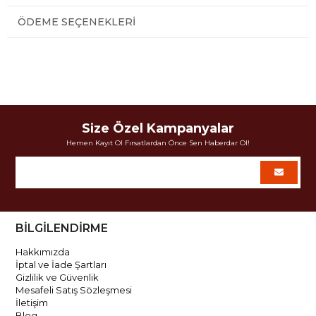
ÖDEME SEÇENEKLERI
Size Özel Kampanyalar
Hemen Kayıt Ol Fırsatlardan Önce Sen Haberdar Ol!
BİLGİLENDİRME
Hakkımızda
İptal ve İade Şartları
Gizlilik ve Güvenlik
Mesafeli Satış Sözleşmesi
İletişim
Blog