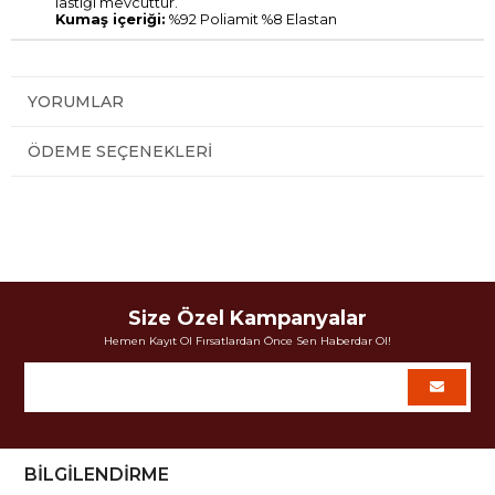
lastiği mevcuttur.
Kumaş içeriği:
%92 Poliamit %8 Elastan
YORUMLAR
ÖDEME SEÇENEKLERI
Size Özel Kampanyalar
Hemen Kayıt Ol Fırsatlardan Önce Sen Haberdar Ol!
BİLGİLENDİRME