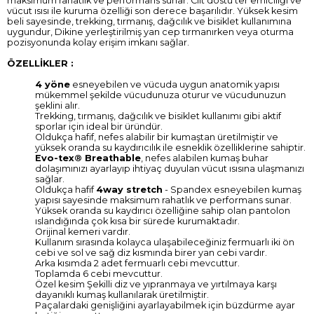
maksimum rahatlık ve performans sunar. Cilt dostu ter emiciliği ve
vücut ısısı ile kuruma özelliği son derece başarılıdır. Yüksek kesim
beli sayesinde, trekking, tırmanış, dağcılık ve bisiklet kullanımına
uygundur, Dikine yerleştirilmiş yan cep tırmanırken veya oturma
pozisyonunda kolay erişim imkanı sağlar.
ÖZELLİKLER :
4 yöne
esneyebilen ve vücuda uygun anatomik yapısı
mükemmel şekilde vücudunuza oturur ve vücudunuzun
şeklini alır.
Trekking, tırmanış, dağcılık ve bisiklet kullanımı gibi aktif
sporlar için ideal bir üründür.
Oldukça hafif, nefes alabilir bir kumaştan üretilmiştir ve
yüksek oranda su kaydırıcılık ile esneklik özelliklerine sahiptir.
Evo-tex® Breathable
, nefes alabilen kumaş buhar
dolaşımınızı ayarlayıp ihtiyaç duyulan vücut ısısına ulaşmanızı
sağlar.
Oldukça hafif
4way stretch
- Spandex esneyebilen kumaş
yapısı sayesinde maksimum rahatlık ve performans sunar.
Yüksek oranda su kaydırıcı özelliğine sahip olan pantolon
ıslandığında çok kısa bir sürede kurumaktadır.
Orijinal kemeri vardır.
Kullanım sırasında kolayca ulaşabileceğiniz fermuarlı iki ön
cebi ve sol ve sağ diz kısmında birer yan cebi vardır.
Arka kısımda 2 adet fermuarlı cebi mevcuttur.
Toplamda 6 cebi mevcuttur.
Özel kesim Şekilli diz ve yıpranmaya ve yırtılmaya karşı
dayanıklı kumaş kullanılarak üretilmiştir.
Paçalardaki genişliğini ayarlayabilmek için büzdürme ayar