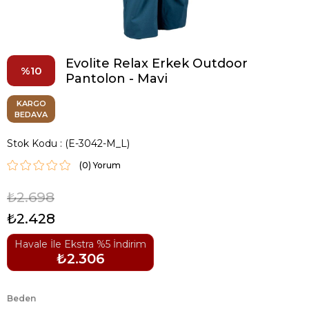
Evolite Relax Erkek Outdoor
10
Pantolon - Mavi
KARGO
BEDAVA
Stok Kodu
(E-3042-M_L)
(0)
₺2.698
₺2.428
Havale İle Ekstra %5 İndirim
₺2.306
Beden