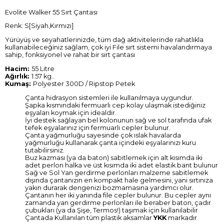
Evolite Walker 55 Sırt Çantası
Renk: S[Siyah,Kırmızı]
Yürüyüş ve seyahatlerinizde, tüm dağ aktivitelerinde rahatlıkla
kullanabileceğiniz sağlam, çok iyi File sırt sistemi havalandırmaya
sahip,
fonksiyonel ve rahat bir sırt çantası
Hacim:
55 Litre
Ağırlık:
1.57 kg..
Kumaş:
Polyester 300D / Ripstop Petek
Çanta hidrasyon sistemleri ile kullanılmaya uygundur.
Şapka kısmındaki fermuarlı cep kolay ulaşmak istediğiniz
eşyaları koymak için idealdir.
İyi destek sağlayan bel kolonunun sağ ve sol tarafında ufak
tefek eşyalarınız için fermuarlı cepler bulunur.
Çanta yağmurluğu sayesinde çok ıslak havalarda
yağmurluğu kullanarak çanta içindeki eşyalarınızı kuru
tutabilirsiniz.
Buz kazması (ya da baton) sabitlemek için alt kısımda iki
adet perlon halka ve üst kısımda iki adet elastik bant bulunur
Sağ ve Sol Yan gerdirme perlonları malzeme sabitlemek
dışında çantanızın en kompakt hale gelmesini, yani sırtınıza
yakın durarak dengenizi bozmamasına yardımcı olur.
Çantanın her iki yanında file cepler bulunur. Bu cepler aynı
zamanda yan gerdirme perlonları ile beraber baton, çadır
çubukları (ya da Şişe, Termos!) taşımak için kullanılabilir
Çantada Kullanılan tüm plastik aksamlar
YKK
markadır