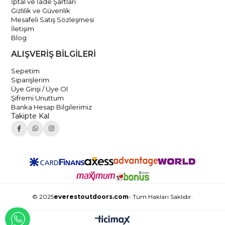
İptal ve İade Şartları
Gizlilik ve Güvenlik
Mesafeli Satış Sözleşmesi
İletişim
Blog
ALIŞVERİŞ BİLGİLERİ
Sepetim
Siparişlerim
Üye Girişi / Üye Ol
Şifremi Unuttum
Banka Hesap Bilgilerimiz
Takipte Kal
© 2025
everestoutdoors.com
- Tüm Hakları Saklıdır.
WHATSAPP İLE İLETİŞİME GEÇ