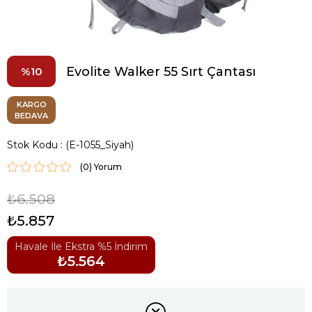
Evolite Walker 55 Sırt Çantası
10
KARGO
BEDAVA
Stok Kodu
(E-1055_Siyah)
(0)
₺6.508
₺5.857
Havale İle Ekstra %5 İndirim
₺5.564