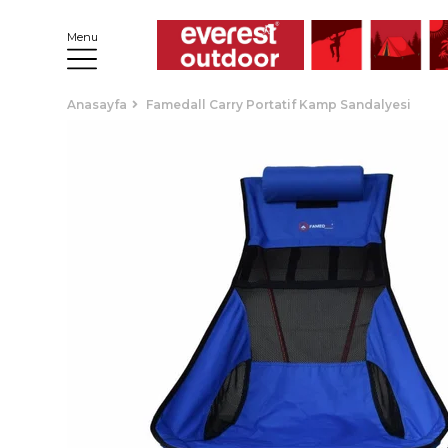
Menu
Anasayfa
Famedall Carry Portatif Kamp Sandalyesi