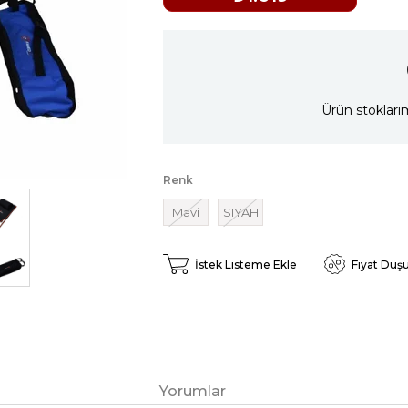
Ürün stokları
Renk
Mavi
SIYAH
İstek Listeme Ekle
Fiyat Düş
Yorumlar