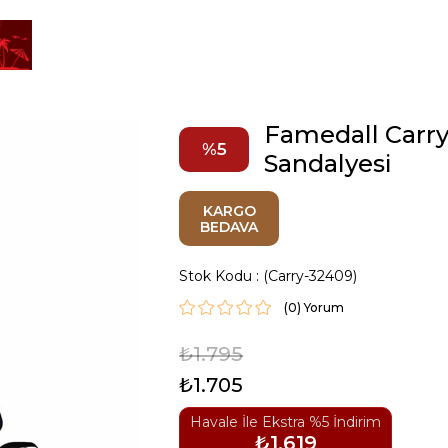
Famedall Carry
5
Sandalyesi
KARGO
BEDAVA
Stok Kodu
(Carry-32409)
(0)
₺1.795
₺1.705
Havale İle Ekstra %5 İndirim
₺1.619