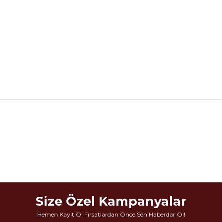
1.6 Kg
25 Kg
yah - Mavi
Size Özel Kampanyalar
Hemen Kayıt Ol Fırsatlardan Önce Sen Haberdar Ol!