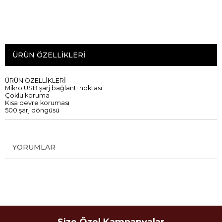
ÜRÜN ÖZELLIKLERI
ÜRÜN ÖZELLİKLERİ
Mikro USB şarj bağlantı noktası
Çoklu koruma
Kısa devre koruması
500 şarj döngüsü
YORUMLAR
Size Özel Kampanyalar