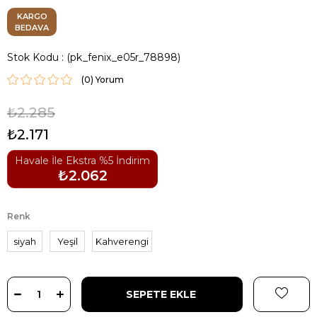
KARGO
BEDAVA
Stok Kodu
(pk_fenix_e05r_78898)
(0)
₺2.285
₺2.171
Havale İle Ekstra %5 İndirim
₺2.062
Renk
siyah
Yeşil
Kahverengi