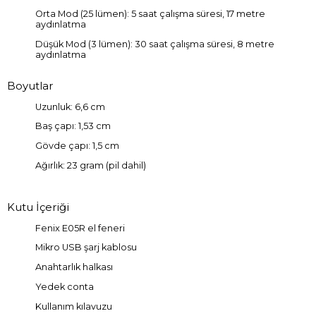
Orta Mod (25 lümen): 5 saat çalışma süresi, 17 metre
aydınlatma
Düşük Mod (3 lümen): 30 saat çalışma süresi, 8 metre
aydınlatma
Boyutlar
Uzunluk: 6,6 cm
Baş çapı: 1,53 cm
Gövde çapı: 1,5 cm
Ağırlık: 23 gram (pil dahil)
Kutu İçeriği
Fenix E05R el feneri
Mikro USB şarj kablosu
Anahtarlık halkası
Yedek conta
Kullanım kılavuzu