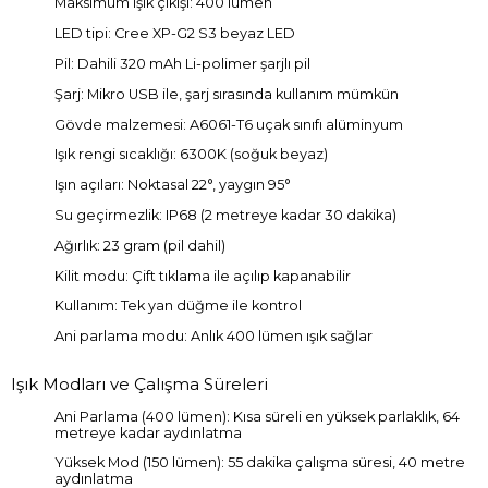
Maksimum ışık çıkışı: 400 lümen
LED tipi: Cree XP-G2 S3 beyaz LED
Pil: Dahili 320 mAh Li-polimer şarjlı pil
Şarj: Mikro USB ile, şarj sırasında kullanım mümkün
Gövde malzemesi: A6061-T6 uçak sınıfı alüminyum
Işık rengi sıcaklığı: 6300K (soğuk beyaz)
Işın açıları: Noktasal 22°, yaygın 95°
Su geçirmezlik: IP68 (2 metreye kadar 30 dakika)
Ağırlık: 23 gram (pil dahil)
Kilit modu: Çift tıklama ile açılıp kapanabilir
Kullanım: Tek yan düğme ile kontrol
Ani parlama modu: Anlık 400 lümen ışık sağlar
Işık Modları ve Çalışma Süreleri
Ani Parlama (400 lümen): Kısa süreli en yüksek parlaklık, 64
metreye kadar aydınlatma
Yüksek Mod (150 lümen): 55 dakika çalışma süresi, 40 metre
aydınlatma