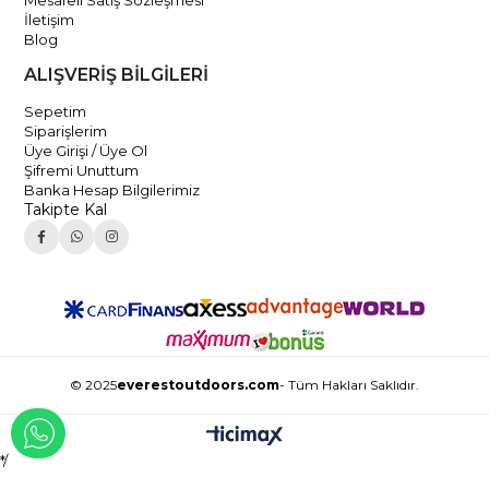
İletişim
Blog
ALIŞVERİŞ BİLGİLERİ
Sepetim
Siparişlerim
Üye Girişi / Üye Ol
Şifremi Unuttum
Banka Hesap Bilgilerimiz
Takipte Kal
© 2025
everestoutdoors.com
- Tüm Hakları Saklıdır.
WHATSAPP İLE İLETİŞİME GEÇ
*/