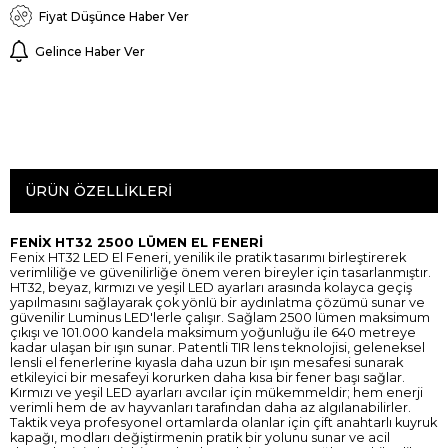
Fiyat Düşünce Haber Ver
Gelince Haber Ver
ÜRÜN ÖZELLIKLERI
FENİX HT32 2500 LÜMEN EL FENERİ
Fenix HT32 LED El Feneri, yenilik ile pratik tasarımı birleştirerek
verimliliğe ve güvenilirliğe önem veren bireyler için tasarlanmıştır.
HT32, beyaz, kırmızı ve yeşil LED ayarları arasında kolayca geçiş
yapılmasını sağlayarak çok yönlü bir aydınlatma çözümü sunar ve
güvenilir Luminus LED'lerle çalışır. Sağlam 2500 lümen maksimum
çıkışı ve 101.000 kandela maksimum yoğunluğu ile 640 metreye
kadar ulaşan bir ışın sunar. Patentli TIR lens teknolojisi, geleneksel
lensli el fenerlerine kıyasla daha uzun bir ışın mesafesi sunarak
etkileyici bir mesafeyi korurken daha kısa bir fener başı sağlar.
Kırmızı ve yeşil LED ayarları avcılar için mükemmeldir; hem enerji
verimli hem de av hayvanları tarafından daha az algılanabilirler.
Taktik veya profesyonel ortamlarda olanlar için çift anahtarlı kuyruk
kapağı, modları değiştirmenin pratik bir yolunu sunar ve acil