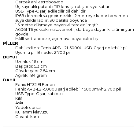
Gerçek anlık stroboskop
Üç kaynaklı patentli TIR lens ışın atışını ikiye katlar
USB Type-C şarj edilebilir pil dahildir
IP68 dereceli su geçirmezlik - 2 metreye kadar tamamen
suya daldırılabilir, 30 dakika boyunca
1.5 metre düşmeye dayanıklı test edilmiştir
A6061-T6 yüksek mukavemetli, darbeye dayanıklı alüminyum
gövde
HAIII sert-anodize, aşınmaya dayanıklı bitiş
PİLLER
Dahil edilen: Fenix ARB-L21-5000U USB-C şarj edilebilir pil
Uyumlu pil: Bir adet 21700 pil
BOYUT
Uzunluk: 16 cm
Baş çapı: 5.3 cm
Gövde çapı: 2.54 cm
Ağırlık: 184 gram
DAHİL
Fenix HT32 El Feneri
Fenix ARB-L21-5000U şarj edilebilir 5000mAh 21700 pil
USB Type-C şarj kablosu
Kılıf
Askı
Yedek conta
Kullanım kılavuzu
Garanti kartı