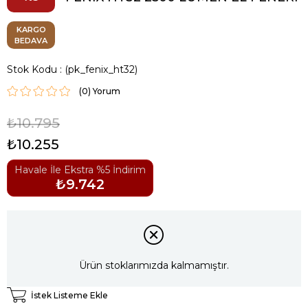
KARGO
BEDAVA
Stok Kodu
(pk_fenix_ht32)
(0)
₺10.795
₺10.255
Havale İle Ekstra %5 İndirim
₺9.742
Ürün stoklarımızda kalmamıştır.
İstek Listeme Ekle