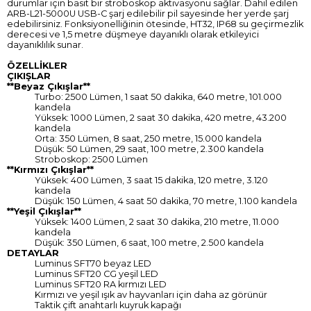
durumlar için basit bir stroboskop aktivasyonu sağlar. Dahil edilen
ARB-L21-5000U USB-C şarj edilebilir pil sayesinde her yerde şarj
edebilirsiniz. Fonksiyonelliğinin ötesinde, HT32, IP68 su geçirmezlik
derecesi ve 1,5 metre düşmeye dayanıklı olarak etkileyici
dayanıklılık sunar.
ÖZELLİKLER
ÇIKIŞLAR
**Beyaz Çıkışlar**
Turbo: 2500 Lümen, 1 saat 50 dakika, 640 metre, 101.000
kandela
Yüksek: 1000 Lümen, 2 saat 30 dakika, 420 metre, 43.200
kandela
Orta: 350 Lümen, 8 saat, 250 metre, 15.000 kandela
Düşük: 50 Lümen, 29 saat, 100 metre, 2.300 kandela
Stroboskop: 2500 Lümen
**Kırmızı Çıkışlar**
Yüksek: 400 Lümen, 3 saat 15 dakika, 120 metre, 3.120
kandela
Düşük: 150 Lümen, 4 saat 50 dakika, 70 metre, 1.100 kandela
**Yeşil Çıkışlar**
Yüksek: 1400 Lümen, 2 saat 30 dakika, 210 metre, 11.000
kandela
Düşük: 350 Lümen, 6 saat, 100 metre, 2.500 kandela
DETAYLAR
Luminus SFT70 beyaz LED
Luminus SFT20 CG yeşil LED
Luminus SFT20 RA kırmızı LED
Kırmızı ve yeşil ışık av hayvanları için daha az görünür
Taktik çift anahtarlı kuyruk kapağı