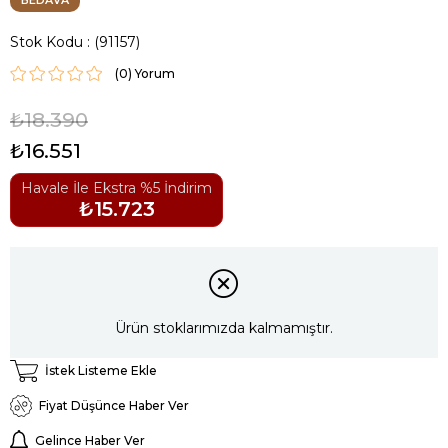
BEDAVA
Stok Kodu
(91157)
(0)
₺18.390
₺16.551
Havale İle Ekstra %5 İndirim
₺15.723
Ürün stoklarımızda kalmamıştır.
İstek Listeme Ekle
Fiyat Düşünce Haber Ver
Gelince Haber Ver