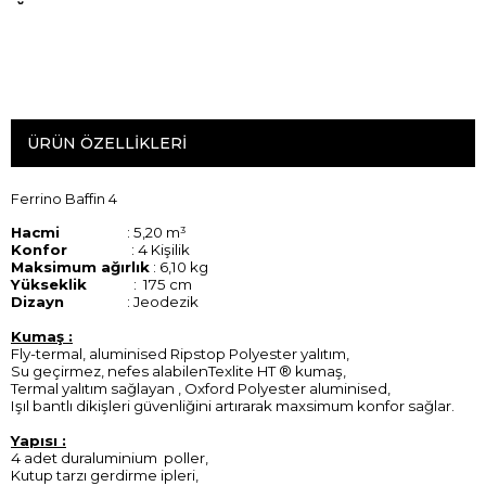
ÜRÜN ÖZELLIKLERI
Ferrino Baffin 4
Hacmi
: 5,20 m³
Konfor
: 4 Kişilik
Maksimum ağırlık
: 6,10 kg
Yükseklik
: 175 cm
Dizayn
: Jeodezik
Kumaş :
Fly-termal, aluminised Ripstop Polyester yalıtım,
Su geçirmez, nefes alabilenTexlite HT ® kumaş,
Termal yalıtım sağlayan , Oxford Polyester aluminised,
Işıl bantlı dikişleri güvenliğini artırarak maxsimum konfor sağlar.
Yapısı :
4 adet duraluminium poller,
Kutup tarzı gerdirme ipleri,