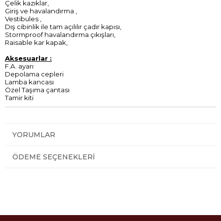
Çelik kazıklar,
Giriş ve havalandırma ,
Vestibules ,
Dış cibinlik ile tam açılılır çadır kapısı,
Stormproof havalandırma çıkışları,
Raisable kar kapak,
Aksesuarlar :
F.A. ayarı
Depolama cepleri
Lamba kancası
Özel Taşıma çantası
Tamir kiti
YORUMLAR
ÖDEME SEÇENEKLERI