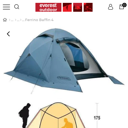
0
Ferrino Baffin 4
Üye Girişi
Üye Ol