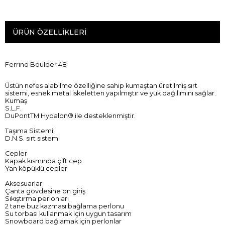
ÜRÜN ÖZELLIKLERI
Ferrino Boulder 48
Üstün nefes alabilme özelliğine sahip kumaştan üretilmiş sırt
sistemi, esnek metal iskeletten yapılmıştır ve yük dağılımını sağlar.
Kumaş
S.L.F.
DuPontTM Hypalon® ile desteklenmiştir.
Taşıma Sistemi
D.N.S. sırt sistemi
Cepler
Kapak kısmında çift cep
Yan köpüklü cepler
Aksesuarlar
Çanta gövdesine ön giriş
Sıkıştırma perlonları
2 tane buz kazması bağlama perlonu
Su torbası kullanmak için uygun tasarım
Snowboard bağlamak için perlonlar