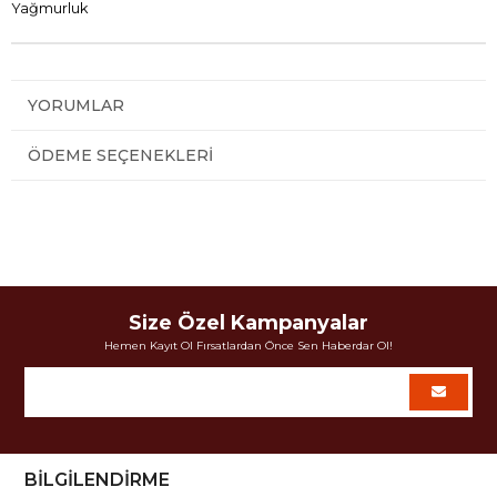
Yağmurluk
YORUMLAR
ÖDEME SEÇENEKLERI
Size Özel Kampanyalar
Hemen Kayıt Ol Fırsatlardan Önce Sen Haberdar Ol!
BİLGİLENDİRME