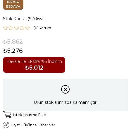
KARGO
BEDAVA
Stok Kodu
(97065)
(0)
₺5.862
₺5.276
Havale İle Ekstra %5 İndirim
₺5.012
Ürün stoklarımızda kalmamıştır.
İstek Listeme Ekle
Fiyat Düşünce Haber Ver