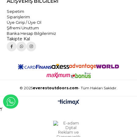
ALIŞVERİŞ BİLGİLERİ
Sepetim
Siparişlerim
Üye Girişi / Üye Ol
Şifremi Unuttum
Banka Hesap Bilgilerimiz
Takipte Kal
© 2025
everestoutdoors.com
- Tüm Hakları Saklıdır.
WHATSAPP İLE İLETİŞİME GEÇ
*/