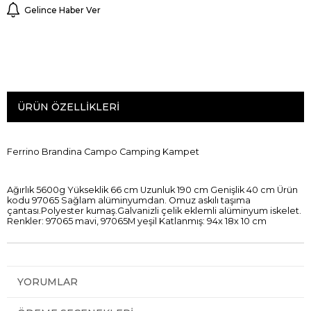
Gelince Haber Ver
ÜRÜN ÖZELLIKLERI
Ferrino Brandina Campo Camping Kampet
Ağırlık 5600g Yükseklik 66 cm Uzunluk 190 cm Genişlik 40 cm Ürün
kodu 97065 Sağlam alüminyumdan. Omuz askılı taşıma
çantası.Polyester kumaş.Galvanizli çelik eklemli alüminyum iskelet.
Renkler: 97065 mavi, 97065M yeşil Katlanmış: 94x 18x 10 cm
YORUMLAR