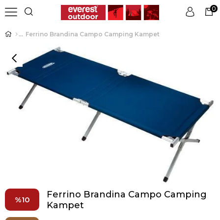
0
Ferrino Brandina Campo Camping Kampet
Üye Girişi
Üye Ol
Ferrino Brandina Campo Camping
10
Kampet