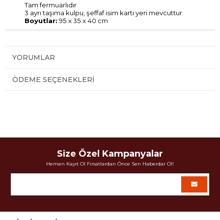
Tam fermuarlıdır
3 ayrı taşıma kulpu, şeffaf isim kartı yeri mevcuttur
Boyutlar:
95 x 35 x 40 cm
YORUMLAR
ÖDEME SEÇENEKLERI
Size Özel Kampanyalar
Hemen Kayıt Ol Fırsatlardan Önce Sen Haberdar Ol!