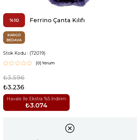
Ferrino Çanta Kılıfı
10
KARGO
BEDAVA
Stok Kodu
(72019)
(0)
₺3.596
₺3.236
Havale İle Ekstra %5 İndirim
₺3.074