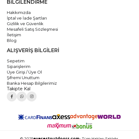
BİLGİLENDİRME
Hakkımızda
İptal ve İade Şartları
Gizlilik ve Güvenlik
Mesafeli Satış Sözleşmesi
İletişim
Blog
ALIŞVERİŞ BİLGİLERİ
Sepetim
Siparişlerim
Üye Girişi / Üye Ol
Şifremi Unuttum
Banka Hesap Bilgilerimiz
Takipte Kal
© 2025
everestoutdoors.com
- Tüm Hakları Saklıdır.