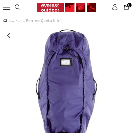
0
Ferrino Çanta Kılıfı
Üye Girişi
Üye Ol