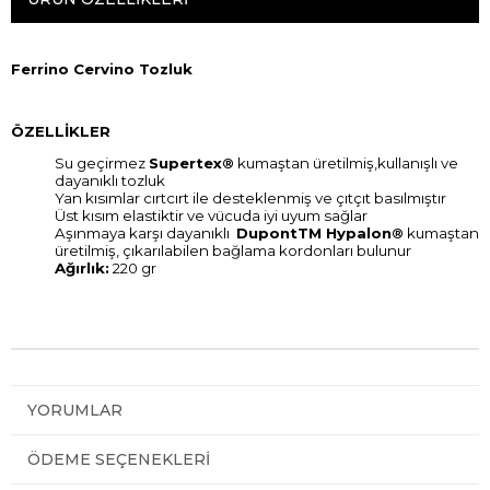
Ferrino Cervino Tozluk
ÖZELLİKLER
Su geçirmez
Supertex®
kumaştan üretilmiş,kullanışlı ve
dayanıklı tozluk
Yan kısımlar cırtcırt ile desteklenmiş ve çıtçıt basılmıştır
Üst kısım elastiktir ve vücuda iyi uyum sağlar
Aşınmaya karşı dayanıklı
DupontTM Hypalon®
kumaştan
üretilmiş, çıkarılabilen bağlama kordonları bulunur
Ağırlık:
220 gr
YORUMLAR
ÖDEME SEÇENEKLERI