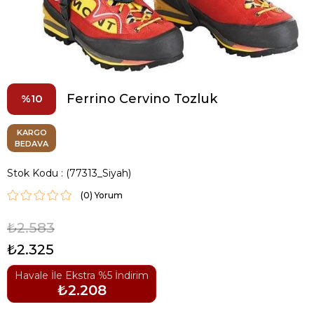
Ferrino Cervino Tozluk
10
KARGO
BEDAVA
Stok Kodu
(77313_Siyah)
(0)
₺2.583
₺2.325
Havale İle Ekstra %5 İndirim
₺2.208