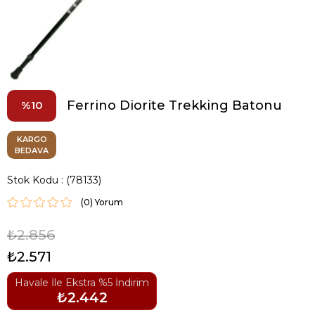
Ferrino Diorite Trekking Batonu
10
KARGO
BEDAVA
Stok Kodu
(78133)
(0)
₺2.856
₺2.571
Havale İle Ekstra %5 İndirim
₺2.442