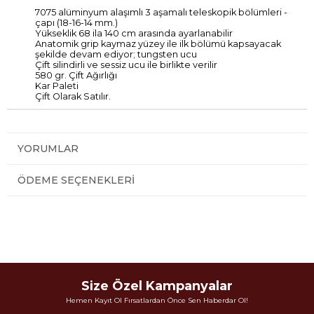
7075 alüminyum alaşımlı 3 aşamalı teleskopik bölümleri -
çapı (18-16-14 mm.)
Yükseklik 68 ila 140 cm arasında ayarlanabilir
Anatomik grip kaymaz yüzey ile ilk bölümü kapsayacak
şekilde devam ediyor; tungsten ucu
Çift silindirli ve sessiz ucu ile birlikte verilir
580 gr. Çift Ağırlığı
Kar Paleti
Çift Olarak Satılır.
YORUMLAR
ÖDEME SEÇENEKLERI
Size Özel Kampanyalar
Hemen Kayıt Ol Fırsatlardan Önce Sen Haberdar Ol!