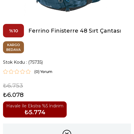
Ferrino Finisterre 48 Sırt Çantası
10
KARGO
BEDAVA
Stok Kodu
(75735)
(0)
₺6.753
₺6.078
Havale İle Ekstra %5 İndirim
₺5.774