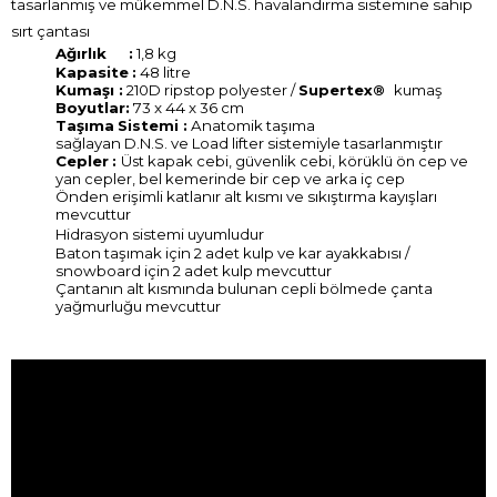
tasarlanmış ve mükemmel D.N.S. havalandırma sistemine sahip
sırt çantası
Ağırlık :
1,8 kg
Kapasite
:
48 litre
Kumaşı :
210D ripstop polyester /
Supertex®
kumaş
Boyutlar:
73 x 44 x 36 cm
Taşıma
Sistemi :
Anatomik taşıma
sağlayan D.N.S. ve Load lifter sistemiyle tasarlanmıştır
Cepler
:
Üst kapak cebi, güvenlik cebi, körüklü ön cep ve
yan cepler, bel kemerinde bir cep ve arka iç cep
Önden erişimli katlanır alt kısmı ve sıkıştırma kayışları
mevcuttur
H
idrasyon sistemi uyumludur
Baton taşımak için 2 adet kulp ve kar ayakkabısı /
snowboard için 2 adet kulp mevcuttur
Çantanın alt kısmında bulunan cepli bölmede çanta
yağmurluğu mevcuttur