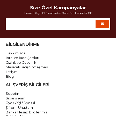
Size Özel Kampanyalar
Hemen Kayıt Ol Fırsatlardan Önce Sen Haberdar Ol!
BİLGİLENDİRME
Hakkımızda
İptal ve İade Şartları
Gizlilik ve Güvenlik
Mesafeli Satış Sözleşmesi
İletişim
Blog
ALIŞVERİŞ BİLGİLERİ
Sepetim
Siparişlerim
Üye Girişi / Üye Ol
Şifremi Unuttum
Banka Hesap Bilgilerimiz