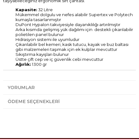
taşıyabileceğiniz ergonomik sırt çantası.
Kapasite:
32 Litre
Mükemmel dolgulu ve nefes alabilir Supertex ve Polytech
kumaşla tasarlanmıştır
DuPont Hypalon takviyesiyle dayanıklılığı artırılmıştır
Arka kısımda gelişmiş yük dağılımı için destekli çıkarılabilir
polietilen panel bulunur
Hidrasyon sistemi ile uyumludur
Çıkarılabilir bel kemeri, kask tutucu, kayak ve buz baltası
gibi malzemeleri taşımak için ek kulplar mevcuttur
Sıkıştırma kayışları bulunur
Üstte çift cep ve iç güvenlik cebi mevcuttur
Ağırlık:
1300 gr
YORUMLAR
ÖDEME SEÇENEKLERI