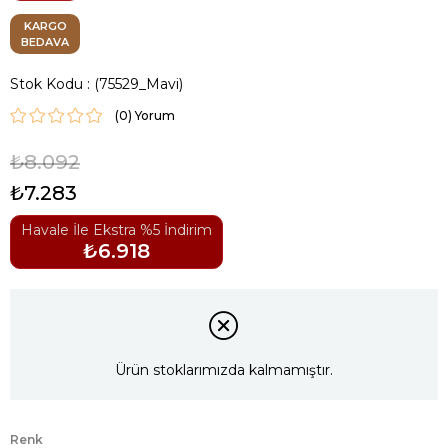
KARGO
BEDAVA
Stok Kodu
(75529_Mavi)
(0)
₺8.092
₺7.283
Havale İle Ekstra %5 İndirim
₺6.918
Ürün stoklarımızda kalmamıştır.
Renk