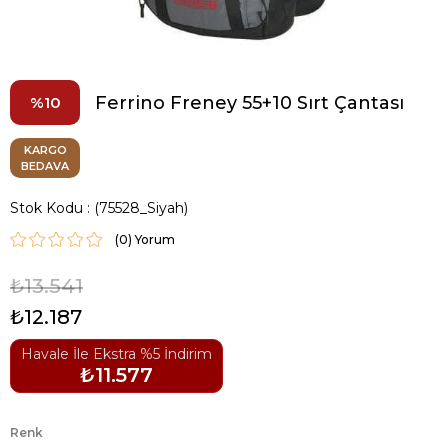
Ferrino Freney 55+10 Sırt Çantası
10
KARGO
BEDAVA
Stok Kodu
(75528_Siyah)
(0)
₺13.541
₺12.187
Havale İle Ekstra %5 İndirim
₺11.577
Renk