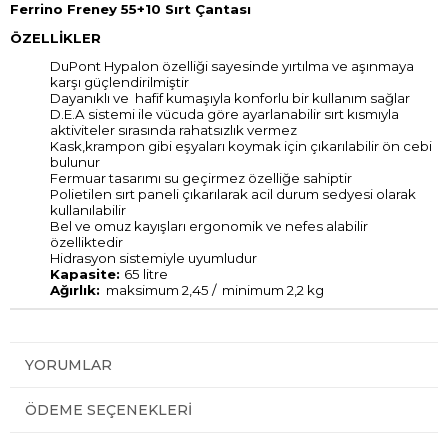
Ferrino Freney 55+10 Sırt Çantası
ÖZELLİKLER
DuPont Hypalon özelliği sayesinde yırtılma ve aşınmaya
karşı güçlendirilmiştir
Dayanıklı ve hafif kumaşıyla konforlu bir kullanım sağlar
D.E.A sistemi ile vücuda göre ayarlanabilir sırt kısmıyla
aktiviteler sırasında rahatsızlık vermez
Kask,krampon gibi eşyaları koymak için çıkarılabilir ön cebi
bulunur
Fermuar tasarımı su geçirmez özelliğe sahiptir
Polietilen sırt paneli çıkarılarak acil durum sedyesi olarak
kullanılabilir
Bel ve omuz kayışları ergonomik ve nefes alabilir
özelliktedir
Hidrasyon sistemiyle uyumludur
Kapasite:
65 litre
Ağırlık:
maksimum 2,45 / minimum 2,2 kg
YORUMLAR
ÖDEME SEÇENEKLERI