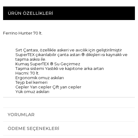
ÜRÜN ÖZELLIKLERI
Ferrino Hunter 70 lt.
Sırt Çantası, özellikle askeri ve avcılık için geliştirilmiştir
SuperTEX çıkarılabilir çanta astarı ® dikişleri ısı kaynaklı ve
taşıma askısı ile.
Kumaş SuperTEX ® Su Geçirmez
Taşıma sistemi Yastıklı ve kapitone arka artan
Hacmi: 70 lt.
Ergonomik omuz askıları
Teyp bel kemeri
Cepler Yan cepler Çift yan cepler
Yük omuz askıları
YORUMLAR
ÖDEME SEÇENEKLERI