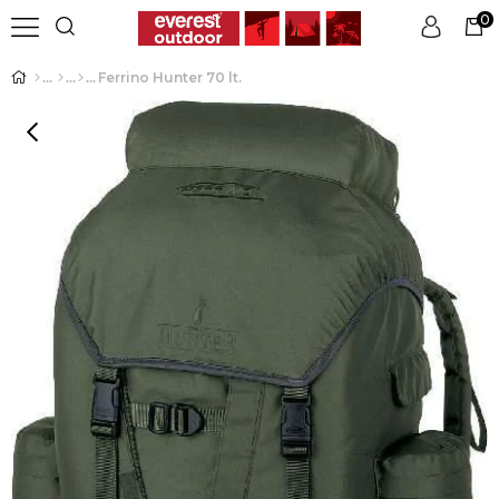
0
Ferrino Hunter 70 lt.
Üye Girişi
Üye Ol