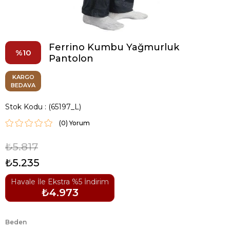
Ferrino Kumbu Yağmurluk
10
Pantolon
KARGO
BEDAVA
Stok Kodu
(65197_L)
(0)
₺5.817
₺5.235
Havale İle Ekstra %5 İndirim
₺4.973
Beden