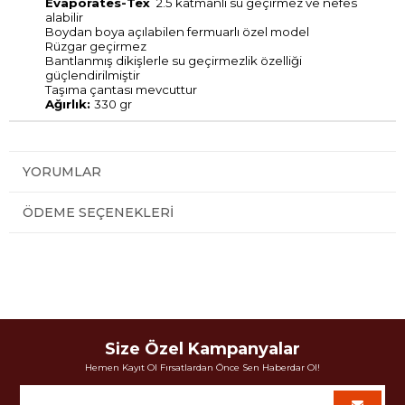
Evaporates-Tex
2.5 katmanlı su geçirmez ve nefes
alabilir
Boydan boya açılabilen fermuarlı özel model
Rüzgar geçirmez
Bantlanmış dikişlerle su geçirmezlik özelliği
güçlendirilmiştir
Taşıma çantası mevcuttur
Ağırlık:
330 gr
YORUMLAR
ÖDEME SEÇENEKLERI
Size Özel Kampanyalar
Hemen Kayıt Ol Fırsatlardan Önce Sen Haberdar Ol!